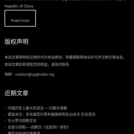
Republic of China.
Read more
版权声明
本站文章除特别注明外均为本站原创，转载需取得本站许可并注明文章出处。
本站文章如有侵犯您的权益，请及时联系.
电邮：contact@uyghurbiz.org
近期文章
中国历史上最大的谎言——元朝与清朝
紧急关注：多名维吾尔青年被国保带走20余天 仍无音讯
吐火罗与回鹘文化
玄奘与弥勒——回鹘文《玄奘传》研究》
维吾尔在线年终寄语