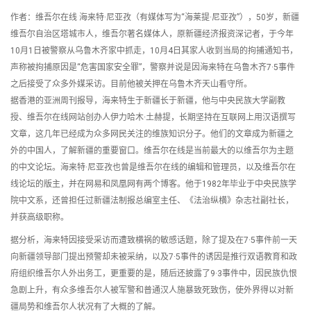
作者：维吾尔在线 海来特·尼亚孜（有媒体写为“海莱提·尼亚孜”），50岁，新疆
维吾尔自治区塔城市人，维吾尔著名媒体人，原新疆经济报资深记者，于今年
10月1日被警察从乌鲁木齐家中抓走，10月4日其家人收到当局的拘捕通知书，
声称被拘捕原因是“危害国家安全罪”，警察并说是因海来特在乌鲁木齐7·5事件
之后接受了众多外媒采访。目前他被关押在乌鲁木齐天山看守所。
据香港的亚洲周刊报导，海来特生于新疆长于新疆，他与中央民族大学副教
授、维吾尔在线网站创办人伊力哈木·土赫提，长期坚持在互联网上用汉语撰写
文章，这几年已经成为众多网民关注的维族知识分子。他们的文章成为新疆之
外的中国人，了解新疆的重要窗口。维吾尔在线是当前最大的以维吾尔为主题
的中文论坛。海来特·尼亚孜也曾是维吾尔在线的编辑和管理员，以及维吾尔在
线论坛的版主，并在网易和凤凰网有两个博客。他于1982年毕业于中央民族学
院中文系，还曾担任过新疆法制报总编室主任、《法治纵横》杂志社副社长，
并获高级职称。
据分析，海来特因接受采访而遭致横祸的敏感话题，除了提及在7·5事件前一天
向新疆领导部门提出预警却未被采纳，以及7·5事件的诱因是推行双语教育和政
府组织维吾尔人外出务工，更重要的是，随后还披露了9·3事件中，因民族仇恨
急剧上升，有众多维吾尔人被军警和普通汉人施暴致死致伤，使外界得以对新
疆局势和维吾尔人状况有了大概的了解。