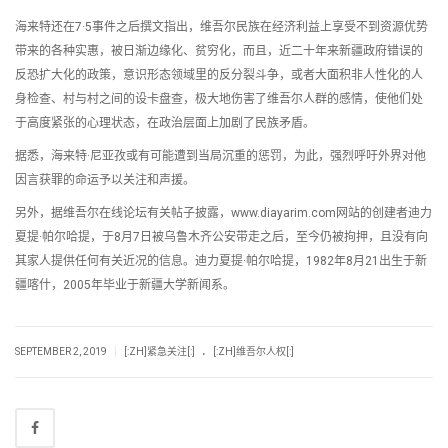
海来特还在7·5事件之后撰文指出，维吾尔民族在经济利益上享受不到资源优势
带来的各种实惠，被日渐边缘化、贫穷化，而且，近二十年来新疆政府错误的
反恐扩大化的政策，意识形态领域里的反分裂斗争，或者大面积非人性化的人
身检查、村与村之间的设卡盘查，极大地伤害了维吾尔人群的感情，使他们处
于高度紧张的心理状态，在政治层面上加剧了民族矛盾。
据悉，海来特·尼亚孜或有可能遭到当局沉重的惩罚，为此，强烈呼吁外界对他
因言获罪的命运予以关注和声援。
另外，据维吾尔在线论坛有关帖子披露，www.diayarim.com网站的创建者迪力
夏提·帕尔哈提，于8月7日被乌鲁木齐公安带走之后，至今仍被拘押，且没有向
其家人提供任何有关近况的信息。迪力夏提·帕尔哈提，1982年8月21出生于新
疆喀什，2005年毕业于新疆大学新闻系。
.
|
SEPTEMBER 2, 2019
[:ZH]紧急关注[:]
[:ZH]维吾尔人权[:]