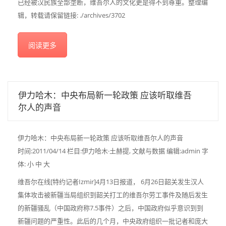
已经被汉民族全部垄断，维吾尔人的文化更是得不到尊重。整理编
辑，转载请保留链接: ./archives/3702
阅读更多
伊力哈木：中央布局新一轮政策 应该听取维吾
尔人的声音
伊力哈木：中央布局新一轮政策 应该听取维吾尔人的声音
时间:2011/04/14 栏目:伊力哈木·土赫提, 文献与数据 编辑:admin 字
体: 小 中 大
维吾尔在线[特约记者Izmir]4月13日报道， 6月26日韶关发生汉人
集体攻击被新疆当局组织到韶关打工的维吾尔劳工事件及随后发生
的新疆骚乱（中国政府称7.5事件）之后，中国政府似乎意识到到
新疆问题的严重性。此后的几个月，中央政府组织一批记者和庞大