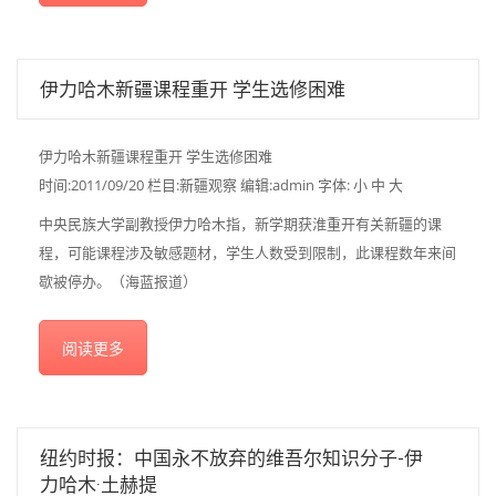
伊力哈木新疆课程重开 学生选修困难
伊力哈木新疆课程重开 学生选修困难
时间:2011/09/20 栏目:新疆观察 编辑:admin 字体: 小 中 大
中央民族大学副教授伊力哈木指，新学期获淮重开有关新疆的课
程，可能课程涉及敏感题材，学生人数受到限制，此课程数年来间
歇被停办。（海蓝报道）
阅读更多
纽约时报：中国永不放弃的维吾尔知识分子-伊
力哈木·土赫提