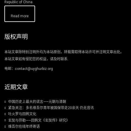
Republic of China.
Read more
版权声明
本站文章除特别注明外均为本站原创，转载需取得本站许可并注明文章出处。
本站文章如有侵犯您的权益，请及时联系.
电邮：contact@uyghurbiz.org
近期文章
中国历史上最大的谎言——元朝与清朝
紧急关注：多名维吾尔青年被国保带走20余天 仍无音讯
吐火罗与回鹘文化
玄奘与弥勒——回鹘文《玄奘传》研究》
维吾尔在线年终寄语