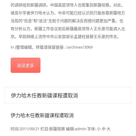
的调研组到新疆调研。中国高层领导人也密集到新疆视察。对此，
维吾尔学者伊力哈木认为，中央可能已经认识到只能依靠新疆地方
当局的“信息”和“说法”无助于问题的解决反而使问题更加严重。也
有分析认为，新疆工作会议前后新疆最高领导人王乐泉可能调入北
京。早前网络上流传中共公安部部长孟建柱接替王乐泉的传言。
in )整理编辑，转载请保留链接: ./archives/3069
阅读更多
伊力哈木任教新疆课程遭取消
伊力哈木任教新疆课程遭取消
时间:2011/09/21 栏目:新疆观察 编辑:admin 字体: 小 中 大