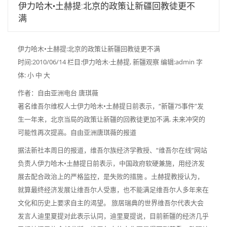
伊力哈木•土赫提:北京的政策让新疆回教徒更不
满
伊力哈木•土赫提:北京的政策让新疆回教徒更不满
时间:2010/06/14 栏目:伊力哈木·土赫提, 新疆观察 编辑:admin 字
体: 小 中 大
作者：自由亚洲电台 唐琪薇
著名维吾尔维权人士伊力哈木•土赫提日前表示，“新疆75事件”发
生一年来，北京当局的政策让新疆的回教徒更加不满, 未来冲突的
可能性再次提高。自由亚洲唐琪薇的报道
据法新社本周日的报道，维吾尔族经济学教授、“维吾尔在线”网站
负责人伊力哈木•土赫提日前表示，中国政府软硬兼施，用经济发
展去配合政治上的严格监控，是失败的措施 。土赫提教授认为，
就算最终经济发展让维吾尔人受惠，也不能满足维吾尔人多年来在
文化和历史上要求自主的渴望。 旅居瑞典的世界维吾尔代表大会
发言人迪里夏提对此表示认同，迪里夏提说，目前新疆的经济几乎