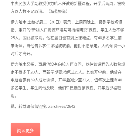
中央民族大学副教授伊力哈木任教的新疆课程，开学后两周，被校
方以人数不足取消。（海蓝报道）
伊力哈木.土赫提周二（20日）表示，上周四晚上，接到学校短讯
指，重开的“新疆人口资源环境与可持续研究”课程，学生人数不够
25人，因此被取消。他在翌日也有到上课地点，有40多名学生前
来听课，当他告诉学生课程被取消，他们不愿意走，大约倾谈一小
时后才离开。
伊力哈木又指，事后他没有向校方再查问，以往该课程的人数曾规
定不得多于20人，而新学期要求超过25人。其实开学前，他曾在
电脑看见有59人成功选课，开学后减少至22人，但每次上课有40
多名学生，学生向他反映，他们早巳选妥该课程，开学后郤被取
消。
辑，转载请保留链接: ./archives/2642
阅读更多