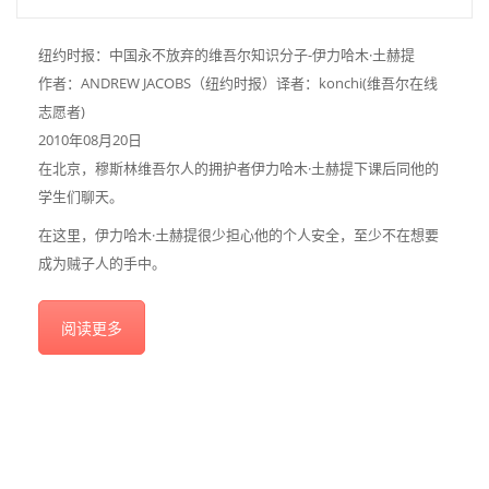
纽约时报：中国永不放弃的维吾尔知识分子-伊力哈木·土赫提
作者：ANDREW JACOBS（纽约时报）译者：konchi(维吾尔在线
志愿者)
2010年08月20日
在北京，穆斯林维吾尔人的拥护者伊力哈木·土赫提下课后同他的
学生们聊天。
在这里，伊力哈木·土赫提很少担心他的个人安全，至少不在想要
成为贼子人的手中。
阅读更多