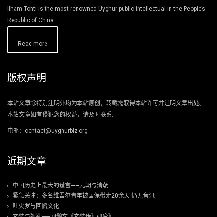
Ilham Tohti is the most renowned Uyghur public intellectual in the People’s
Republic of China.
Read more
版权声明
本站文章除特别注明外均为本站原创，转载需取得本站许可并注明文章出处。
本站文章如有侵犯您的权益，请及时联系.
电邮：contact@uyghurbiz.org
近期文章
中国历史上最大的谎言——元朝与清朝
紧急关注：多名维吾尔青年被国保带走20余天 仍无音讯
吐火罗与回鹘文化
玄奘与弥勒——回鹘文《玄奘传》研究》