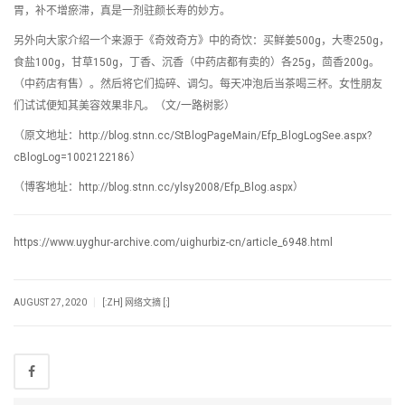
胃，补不增瘀滞，真是一剂驻颜长寿的妙方。
另外向大家介绍一个来源于《奇效奇方》中的奇饮：买鲜姜500g，大枣250g，
食盐100g，甘草150g，丁香、沉香（中药店都有卖的）各25g，茴香200g。
（中药店有售）。然后将它们捣碎、调匀。每天冲泡后当茶喝三杯。女性朋友
们试试便知其美容效果非凡。（文/一路树影）
（原文地址：http://blog.stnn.cc/StBlogPageMain/Efp_BlogLogSee.aspx?
cBlogLog=1002122186）
（博客地址：http://blog.stnn.cc/ylsy2008/Efp_Blog.aspx）
https://www.uyghur-archive.com/uighurbiz-cn/article_6948.html
|
AUGUST 27, 2020
[:ZH] 网络文摘 [:]