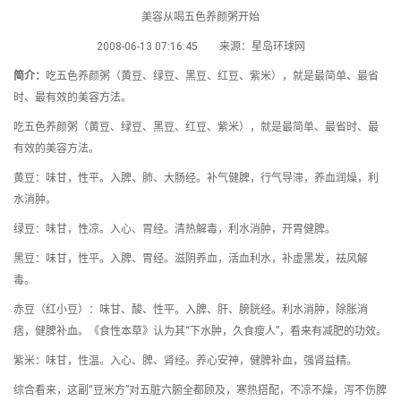
美容从喝五色养颜粥开始
2008-06-13 07:16:45 来源：星岛环球网
简介：
吃五色养颜粥（黄豆、绿豆、黑豆、红豆、紫米），就是最简单、最省
时、最有效的美容方法。
吃五色养颜粥（黄豆、绿豆、黑豆、红豆、紫米），就是最简单、最省时、最
有效的美容方法。
黄豆：味甘，性平。入脾、肺、大肠经。补气健脾，行气导滞，养血润燥，利
水消肿。
绿豆：味甘，性凉。入心、胃经。清热解毒，利水消肿，开胃健脾。
黑豆：味甘，性平。入脾、胃经。滋阴养血，活血利水，补虚黑发，祛风解
毒。
赤豆（红小豆）：味甘、酸、性平。入脾、肝、膀胱经。利水消肿，除胀消
痞，健脾补血。《食性本草》认为其“下水肿，久食瘦人”，看来有减肥的功效。
紫米：味甘，性温。入心、脾、肾经。养心安神，健脾补血，强肾益精。
综合看来，这副“豆米方”对五脏六腑全都顾及，寒热搭配，不凉不燥，泻不伤脾