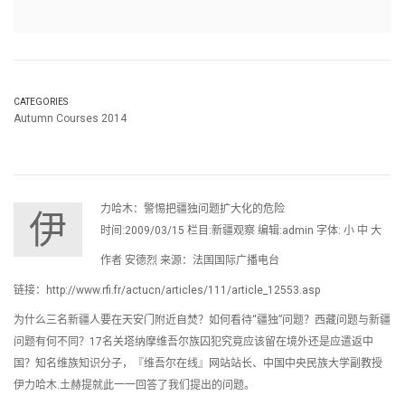
CATEGORIES
Autumn Courses 2014
力哈木：警惕把疆独问题扩大化的危险
伊
时间:2009/03/15 栏目:新疆观察 编辑:admin 字体: 小 中 大
作者 安德烈 来源：法国国际广播电台
链接：http://www.rfi.fr/actucn/articles/111/article_12553.asp
为什么三名新疆人要在天安门附近自焚？如何看待“疆独”问题？西藏问题与新疆
问题有何不同？17名关塔纳摩维吾尔族囚犯究竟应该留在境外还是应遣返中
国？知名维族知识分子，『维吾尔在线』网站站长、中国中央民族大学副教授
伊力哈木.土赫提就此一一回答了我们提出的问题。