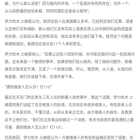
解。为什么那么说呢？因为国内的环境，一个是真的有死刑存在；另外一个，
从以前新疆的经验来看，同样的案犯全是处以极刑”。
伊力哈木.土赫提认为，既然这些人在美国那么多年，已经判定他们无罪，或者
认定他们没有威胁，那么他们又没有实际上或者实质上对中国的利益构成直接
的伤害，比如说从事过恐怖活动。就应该考虑让他们留下来。既然这个问题是
美国制造的，美国也应该对这17个人承担责任。
伊力哈木.土赫提担心：“如果让这些人回到中国，也可能在国内引起一些民族问
题。这本来是一个敏感的事件，如果把他们处以极刑，除了国际问题外，新疆
维吾尔族肯定不满，又成了一个民族问题。所以，我觉得，从人道，从国内的
角度看，他们应该留下来，在境外留下来。
“遇到维族人怎么办？打110”
最近在天安门附近发生三名上访的新疆人自焚事件，借这个话题，伊力哈木.土
赫提同我们谈起了在京维族人的处境。北京现在有很多维族人。有些是来上访
的。许多是农民，不懂汉语，从前从未来过北京。由于维族人的身份，多数旅
店不让他们住。“我们在北京奥运前搞过一个调查，有关当局发的紧急通知上面
写着：遇到维族人怎么办？打110”。
究其原因，伊力哈木.土赫提认为一方面维族人的有些权益确实受到了侵害；另