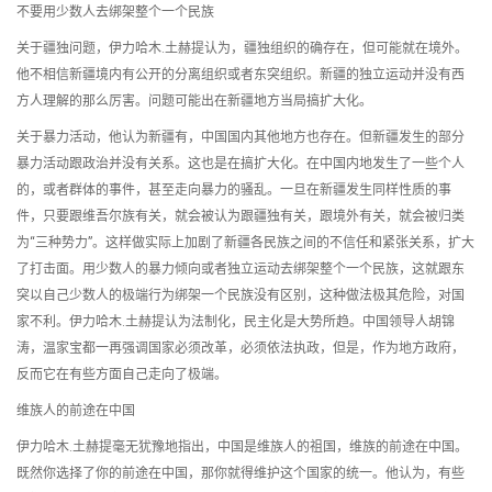
不要用少数人去绑架整个一个民族
关于疆独问题，伊力哈木.土赫提认为，疆独组织的确存在，但可能就在境外。
他不相信新疆境内有公开的分离组织或者东突组织。新疆的独立运动并没有西
方人理解的那么厉害。问题可能出在新疆地方当局搞扩大化。
关于暴力活动，他认为新疆有，中国国内其他地方也存在。但新疆发生的部分
暴力活动跟政治并没有关系。这也是在搞扩大化。在中国内地发生了一些个人
的，或者群体的事件，甚至走向暴力的骚乱。一旦在新疆发生同样性质的事
件，只要跟维吾尔族有关，就会被认为跟疆独有关，跟境外有关，就会被归类
为“三种势力”。这样做实际上加剧了新疆各民族之间的不信任和紧张关系，扩大
了打击面。用少数人的暴力倾向或者独立运动去绑架整个一个民族，这就跟东
突以自己少数人的极端行为绑架一个民族没有区别，这种做法极其危险，对国
家不利。伊力哈木.土赫提认为法制化，民主化是大势所趋。中国领导人胡锦
涛，温家宝都一再强调国家必须改革，必须依法执政，但是，作为地方政府，
反而它在有些方面自己走向了极端。
维族人的前途在中国
伊力哈木.土赫提毫无犹豫地指出，中国是维族人的祖国，维族的前途在中国。
既然你选择了你的前途在中国，那你就得维护这个国家的统一。他认为，有些