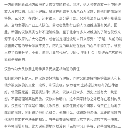
一方面也同新疆地方政府扩大东突威胁有关。其次，绝大多数汉族一生中同维
族人没有接触，因此不理解。虽然在新疆生活着八百万汉族，但他们的情况很
特殊。三分之一在兵团。还有很大一部分是干部。另外能源企业几乎不接受维
族，当地主要的产业工人队伍，劳动密集型行业的人也跟维族没有关系。因
此，新疆的汉族其实也并不理解维族。至于北京许多人对维族的了解也仅仅来
源于地方政府的扩大化宣传，或者就是通过流动人口来感受：“于是，从前的能
歌善舞好客的维吾尔族不见了，阿凡提的幽默也在他们的心目中消失了。维族
人成了恐怖分子，小偷、流浪儿童的代号”。因此，平时社会上对维吾尔族的形
象都是扭曲的。
汉族作为大民族要主动承担各民族互相沟通的责任
如何能够同其他人，同汉族更好地相互理解，同时又能更好地保护维族人和其
他少数民族的的文化、宗教、和语言呢？伊力哈木.土赫提认为现有的法律很
好，但需要完善，要落实法律；其次，汉族人口众多，历史上就有大一统思
想，不容易理解其他民族。汉族应该明白，这个国家除你之外还存在着别的民
族。汉族说白了就是中国的执政民族，有责任搞好这个国家，有责任主动地了
解别的民族，同时得给他们给机会。他想什么，你得跟他沟通。真正的民族的
代表得参加有些决策的制定。有些调查研究需要汉族学者和维族学者一块做。
有些领域要开放。比方说新疆地区就没有『民族学习』等等，这些研究实际上