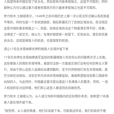
人指望将来中国实现了民主化，然后就有可能争取独立，这是不可取的；同时
那种认为可以通过暴力或者依靠西方的力量来争取独立也是不可取的。
伊力哈木.土赫提表示，1949年之后中国历史上第一次以宪法形式确认各民族是
平等的，同时也是一个多民族国家，随后新疆实行了民族区域自治。宪法规定
这是中国的基本制度之一。但是，民族区域自治这个制度落实得不好，结果，
法律成了一纸空文。他认为，在维护国家统一前提下，实现自治，落实和完善
自治法，这就是维族人的前途，也是国家的前途。
请让17名在关塔纳摩关押的维族人在境外留下来
17名仍关押在关塔纳摩美军监狱的新疆维族人何去何从的问题再次浮上水面。
这些维族人的情形非常特殊，美国司法部一方面查实他们没有任何恐怖主义罪
行，但由于担心这些人返国后会遭到酷刑，至今仍然把他们关在关塔纳摩。奥
巴马担任总统后，决定在年内关闭关塔纳摩监狱。美国希望能找到第三国接待
出狱的人。与此同时，中国最近屡次提出遣返17名维族人的要求。然而，一些
人权组织反对这样做，他们担心这些人被送回去后被处死。
伊力哈木.土赫提认为，从人道立场和中国国内的实际情形考虑，他希望17名维
族人能在境外留下来。
“我觉得，从人道的角度，他们应该留下来。可能我这样说，我们的政府不理