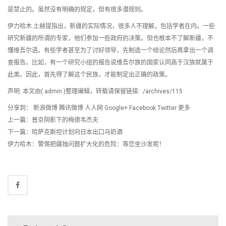
是禁止的。虽然没有明确的规定，但有很多潜规则。
伊力哈木.土赫提指出，新疆的实际情况，很多人不理解，包括学者在内。一些
研究新疆的所谓的专家，他们参加一些政府的决策。但也根本不了解新疆，不
懂维吾尔语。有些学者甚至为了讨好领导，先制造一个结论然后再拿出一个调
查报告。比如，有一个研究小组的报告说维吾尔族的国家认同高于汉族就属于
此类。因此，首先得了解这个民族，才能制定出正确的政策。
声明: 本文由( admin )整理编辑，转载请保留链接: ./archives/115
分享到： 新浪微博 腾讯微博 人人网 Google+ Facebook Twitter 更多
上一篇：普京阴影下的梅德韦杰夫
下一篇：哈萨克斯坦计划向日本出口马奶酒
伊力哈木：警惕把疆独问题扩大化的危险：等您坐沙发呢！