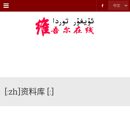
Menu
[:zh]资料库 [:]