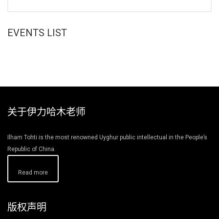
EVENTS LIST
关于伊力哈木老师
Ilham Tohti is the most renowned Uyghur public intellectual in the People’s
Republic of China.
Read more
版权声明