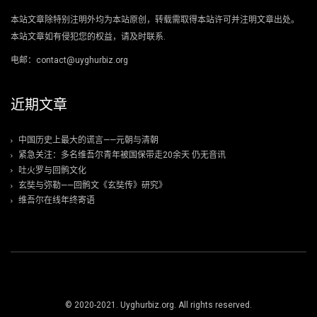
本站文章除特别注明外均为本站原创，转载需取得本站许可并注明文章出处。
本站文章如有侵犯您的权益，请及时联系.
电邮：contact@uyghurbiz.org
近期文章
中国历史上最大的谎言——元朝与清朝
紧急关注：多名维吾尔青年被国保带走20余天 仍无音讯
吐火罗与回鹘文化
玄奘与弥勒——回鹘文《玄奘传》研究》
维吾尔在线年终寄语
© 2020-2021. Uyghurbiz.org. All rights reserved.