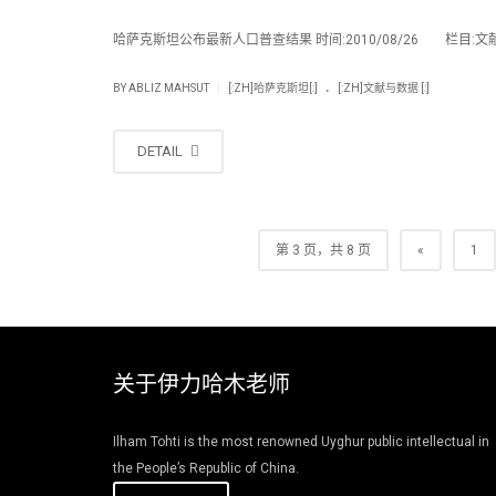
哈萨克斯坦公布最新人口普查结果 时间:2010/08/26 栏目:文
.
|
BY
ABLIZ MAHSUT
[:ZH]哈萨克斯坦[:]
[:ZH]文献与数据 [:]
DETAIL
第 3 页，共 8 页
«
1
关于伊力哈木老师
Ilham Tohti is the most renowned Uyghur public intellectual in
the People’s Republic of China.