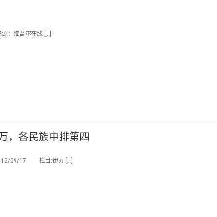
来源：维吾尔在线 […]
千万，各民族中排第四
/09/17 栏目:伊力 […]