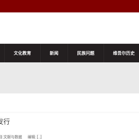
文化教育
新闻
民族问题
维吾尔历史
发行
:文献与数据 编辑: […]