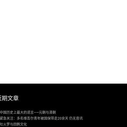
近期文章
中国历史上最大的谎言——元朝与清朝
紧急关注：多名维吾尔青年被国保带走20余天 仍无音讯
吐火罗与回鹘文化