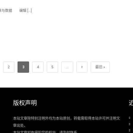
献与数据 编辑 […]
»
2
3
4
5
...
最旧 »
版权声明
本站文章除特别注明外均为本站原创，转载需取得本站许可并注明文
章出处。
本站文章如有侵犯您的权益，请及时联系.