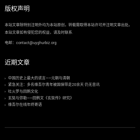
版权声明
本站文章除特别注明外均为本站原创，转载需取得本站许可并注明文章出处。
本站文章如有侵犯您的权益，请及时联系.
电邮：contact@uyghurbiz.org
近期文章
中国历史上最大的谎言——元朝与清朝
紧急关注：多名维吾尔青年被国保带走20余天 仍无音讯
吐火罗与回鹘文化
玄奘与弥勒——回鹘文《玄奘传》研究》
维吾尔在线年终寄语