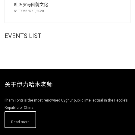
吐火罗与回鹘文化
SEPTEMBER 30, 2020
EVENTS LIST
关于伊力哈木老师
Ilham Tohti is the most renowned Uyghur public intellectual in the People’s
Republic of China.
Read more