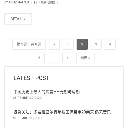
|
BY
ABLIZ MAHSUT
[:ZH]文献与数据 [:]
DETAIL
第 2 页，共 8 页
«
1
2
3
4
»
5
...
最旧 »
LATEST POST
中国历史上最大的谎言——元朝与清朝
SEPTEMBER 30, 2020
紧急关注：多名维吾尔青年被国保带走20余天 仍无音讯
SEPTEMBER 30, 2020