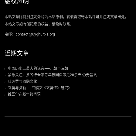
版权声明
本站文章除特别注明外均为本站原创，转载需取得本站许可并注明文章出处。
本站文章如有侵犯您的权益，请及时联系.
电邮：contact@uyghurbiz.org
近期文章
中国历史上最大的谎言——元朝与清朝
紧急关注：多名维吾尔青年被国保带走20余天 仍无音讯
吐火罗与回鹘文化
玄奘与弥勒——回鹘文《玄奘传》研究》
维吾尔在线年终寄语