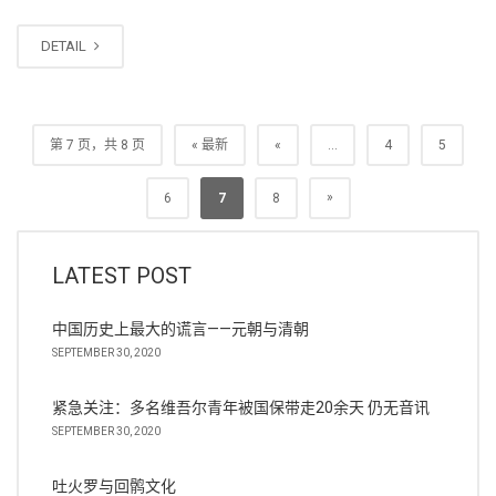
DETAIL
第 7 页，共 8 页
« 最新
«
...
4
5
»
6
7
8
LATEST POST
中国历史上最大的谎言——元朝与清朝
SEPTEMBER 30, 2020
紧急关注：多名维吾尔青年被国保带走20余天 仍无音讯
SEPTEMBER 30, 2020
吐火罗与回鹘文化