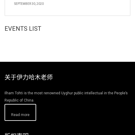
SEPTEMBER 30, 2020
EVENTS LIST
关于伊力哈木老师
Ilham Tohti is the most renowned Uyghur public intellectual in the People’s
Republic of China.
Read more