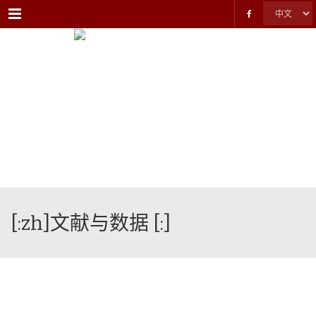
Menu
[:zh]文献与数据 [:]