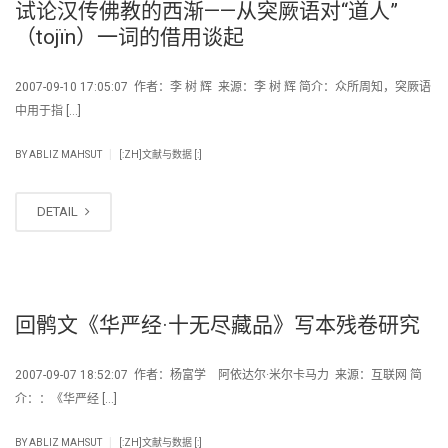
试论汉传佛教的西渐——从突厥语对“道人”
（tojïn）一词的借用谈起
2007-09-10 17:05:07 作者：李 树 辉 来源：李 树 辉 简介：众所周知，突厥语
中用于指 […]
|
BY
ABLIZ MAHSUT
[:ZH]文献与数据 [:]
DETAIL
回鹘文《华严经·十无尽藏品》写本残卷研究
2007-09-07 18:52:07 作者：杨富学 阿依达尔·米尔卡马力 来源：互联网 简
介：：《华严经 […]
|
BY
ABLIZ MAHSUT
[:ZH]文献与数据 [:]