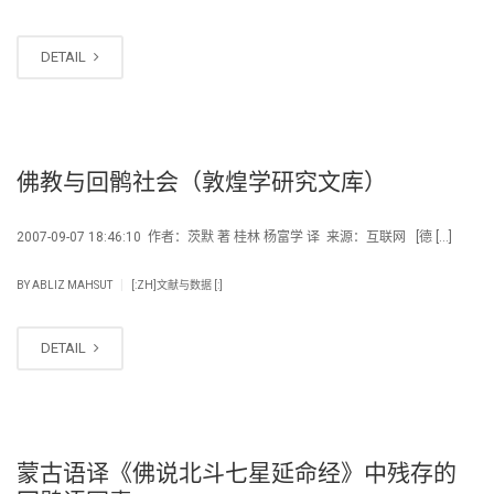
DETAIL
佛教与回鹘社会（敦煌学研究文库）
2007-09-07 18:46:10 作者：茨默 著 桂林 杨富学 译 来源：互联网 [德 […]
|
BY
ABLIZ MAHSUT
[:ZH]文献与数据 [:]
DETAIL
蒙古语译《佛说北斗七星延命经》中残存的