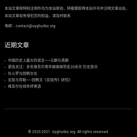
本站文章除特别注明外均为本站原创，转载需取得本站许可并注明文章出处。
本站文章如有侵犯您的权益，请及时联系.
电邮：contact@uyghurbiz.org
近期文章
中国历史上最大的谎言——元朝与清朝
紧急关注：多名维吾尔青年被国保带走20余天 仍无音讯
吐火罗与回鹘文化
玄奘与弥勒——回鹘文《玄奘传》研究》
维吾尔在线年终寄语
© 2020-2021. Uyghurbiz.org. All rights reserved.