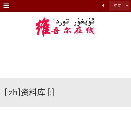
Menu
[:zh]资料库 [:]