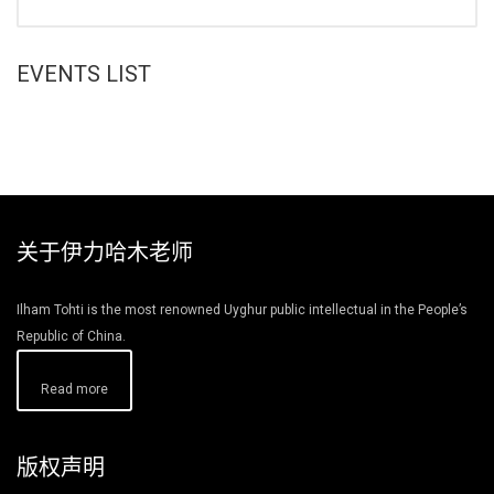
EVENTS LIST
关于伊力哈木老师
Ilham Tohti is the most renowned Uyghur public intellectual in the People’s
Republic of China.
Read more
版权声明