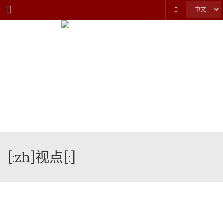
Menu
[:zh]视点[:]