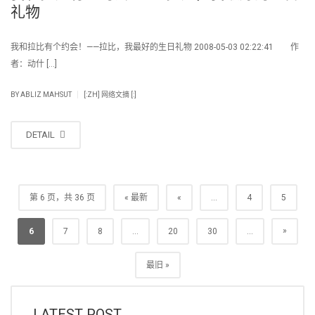
礼物
我和拉比有个约会！——拉比，我最好的生日礼物 2008-05-03 02:22:41 作
者：动什 […]
|
BY
ABLIZ MAHSUT
[:ZH] 网络文摘 [:]
DETAIL
第 6 页，共 36 页
« 最新
«
...
4
5
»
6
7
8
...
20
30
...
最旧 »
LATEST POST