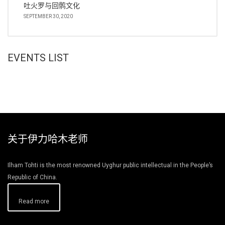
吐火罗与回鹘文化
SEPTEMBER 30, 2020
EVENTS LIST
关于伊力哈木老师
Ilham Tohti is the most renowned Uyghur public intellectual in the People’s
Republic of China.
Read more