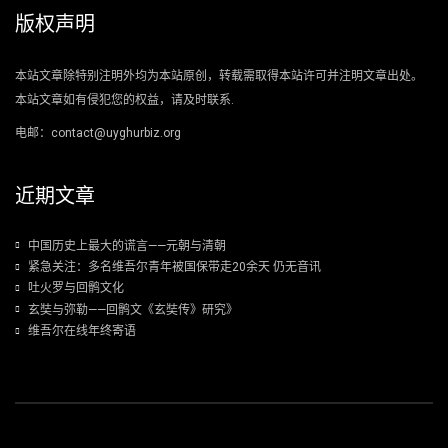
版权声明
本站文章除特别注明外均为本站原创，转载需取得本站许可并注明文章出处。
本站文章如有侵犯您的权益，请及时联系.
电邮：contact@uyghurbiz.org
近期文章
中国历史上最大的谎言——元朝与清朝
紧急关注：多名维吾尔青年被国保带走20余天 仍无音讯
吐火罗与回鹘文化
玄奘与弥勒——回鹘文《玄奘传》研究》
维吾尔在线年终寄语