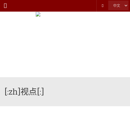
Menu
[:zh]视点[:]