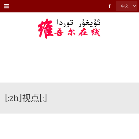
Menu
[:zh]视点[:]