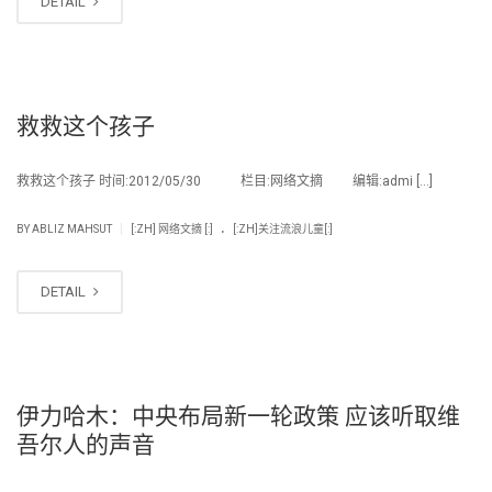
DETAIL
救救这个孩子
救救这个孩子 时间:2012/05/30 栏目:网络文摘 编辑:admi […]
.
|
BY
ABLIZ MAHSUT
[:ZH] 网络文摘 [:]
[:ZH]关注流浪儿童[:]
DETAIL
伊力哈木：中央布局新一轮政策 应该听取维
吾尔人的声音