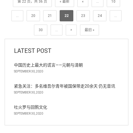
第 22 页，共 36 页
« 最新
«
...
10
...
20
21
22
23
24
...
»
30
...
最旧 »
LATEST POST
中国历史上最大的谎言——元朝与清朝
SEPTEMBER 30, 2020
紧急关注：多名维吾尔青年被国保带走20余天 仍无音讯
SEPTEMBER 30, 2020
吐火罗与回鹘文化
SEPTEMBER 30, 2020