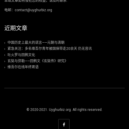
本站文章如有侵犯您的权益，请及时联系.
电邮：contact@uyghurbiz.org
近期文章
中国历史上最大的谎言——元朝与清朝
紧急关注：多名维吾尔青年被国保带走20余天 仍无音讯
吐火罗与回鹘文化
玄奘与弥勒——回鹘文《玄奘传》研究》
维吾尔在线年终寄语
© 2020-2021. Uyghurbiz.org. All rights reserved.