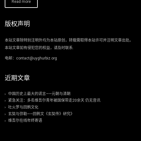
Read more
版权声明
本站文章除特别注明外均为本站原创，转载需取得本站许可并注明文章出处。
本站文章如有侵犯您的权益，请及时联系.
电邮：contact@uyghurbiz.org
近期文章
中国历史上最大的谎言——元朝与清朝
紧急关注：多名维吾尔青年被国保带走20余天 仍无音讯
吐火罗与回鹘文化
玄奘与弥勒——回鹘文《玄奘传》研究》
维吾尔在线年终寄语