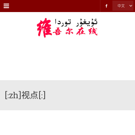
Menu
[:zh]视点[:]