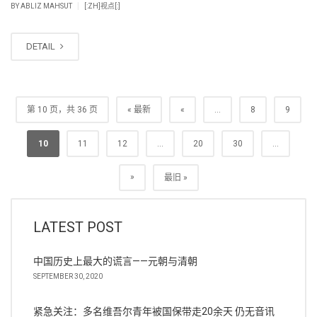
|
BY
ABLIZ MAHSUT
[:ZH]视点[:]
DETAIL
第 10 页，共 36 页
« 最新
«
...
8
9
10
11
12
...
20
30
...
»
最旧 »
LATEST POST
中国历史上最大的谎言——元朝与清朝
SEPTEMBER 30, 2020
紧急关注：多名维吾尔青年被国保带走20余天 仍无音讯