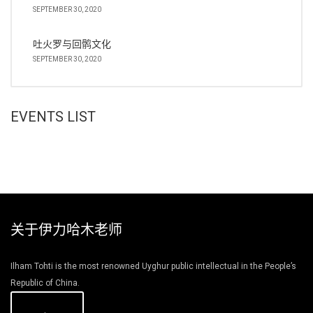
SEPTEMBER 30, 2020
吐火罗与回鹘文化
SEPTEMBER 30, 2020
EVENTS LIST
关于伊力哈木老师
Ilham Tohti is the most renowned Uyghur public intellectual in the People’s
Republic of China.