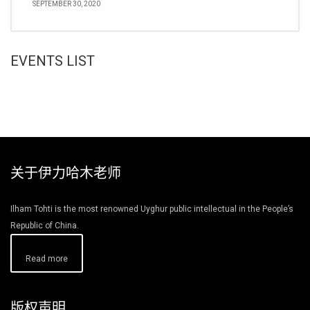
SEPTEMBER 30, 2020
EVENTS LIST
关于伊力哈木老师
Ilham Tohti is the most renowned Uyghur public intellectual in the People’s
Republic of China.
Read more
版权声明