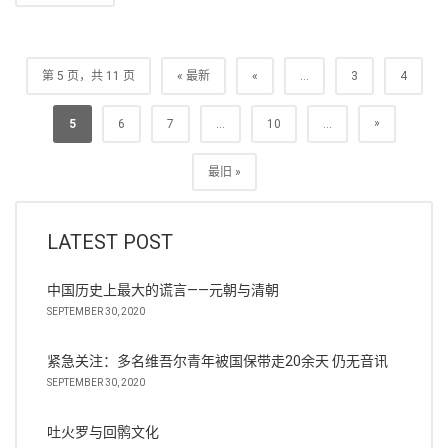
第 5 页，共 11 页
« 最新
«
...
3
4
»
5
6
7
...
10
...
最旧 »
LATEST POST
中国历史上最大的谎言——元朝与清朝
SEPTEMBER 30, 2020
紧急关注：多名维吾尔青年被国保带走20余天 仍无音讯
SEPTEMBER 30, 2020
吐火罗与回鹘文化