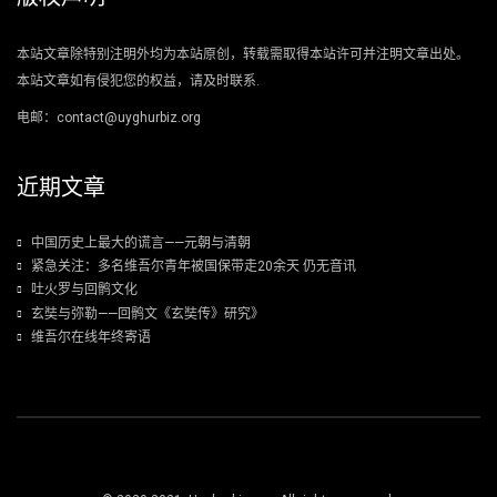
本站文章除特别注明外均为本站原创，转载需取得本站许可并注明文章出处。
本站文章如有侵犯您的权益，请及时联系.
电邮：contact@uyghurbiz.org
近期文章
中国历史上最大的谎言——元朝与清朝
紧急关注：多名维吾尔青年被国保带走20余天 仍无音讯
吐火罗与回鹘文化
玄奘与弥勒——回鹘文《玄奘传》研究》
维吾尔在线年终寄语