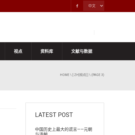
视点
资料库
文献与数据
HOME
\
[:ZH]视点[:]
\ (PAGE 3)
LATEST POST
中国历史上最大的谎言——元朝
与清朝