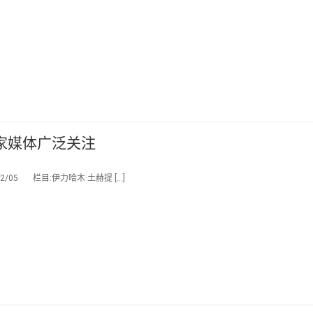
家媒体广泛关注
/05 栏目:伊力哈木·土赫提 […]