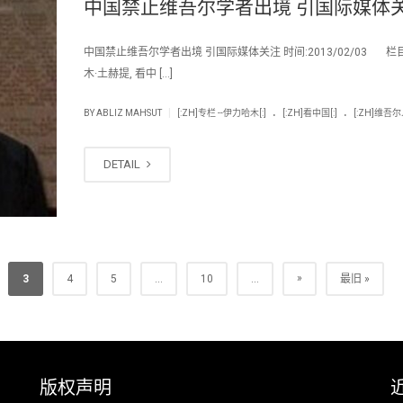
中国禁止维吾尔学者出境 引国际媒体
中国禁止维吾尔学者出境 引国际媒体关注 时间:2013/02/03 栏
木·土赫提, 看中 […]
.
.
|
BY
ABLIZ MAHSUT
[:ZH]专栏 --伊力哈木[:]
[:ZH]看中国[:]
[:ZH]维吾尔
DETAIL
»
3
4
5
...
10
...
最旧 »
版权声明