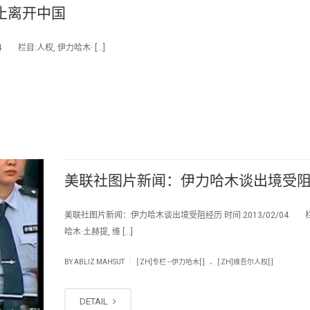
止离开中国
栏目:人权, 伊力哈木· […]
美联社图片新闻：伊力哈木谈出境受
美联社图片新闻：伊力哈木谈出境受阻经历 时间:2013/02/04 
哈木·土赫提, 维 […]
.
|
BY
ABLIZ MAHSUT
[:ZH]专栏 --伊力哈木[:]
[:ZH]维吾尔人权[:]
DETAIL