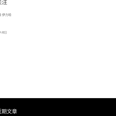
关注
目:伊力哈
人权[:]
近期文章