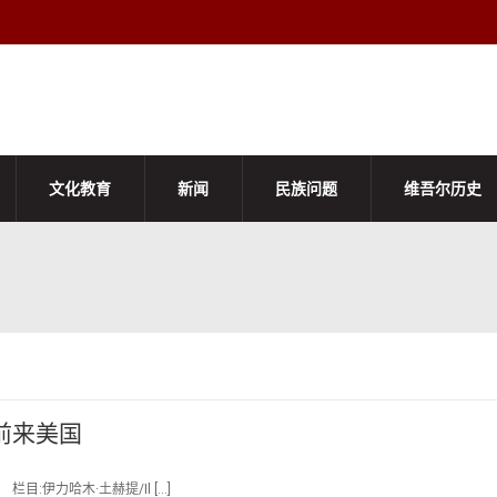
文化教育
新闻
民族问题
维吾尔历史
前来美国
目:伊力哈木·土赫提/Il […]