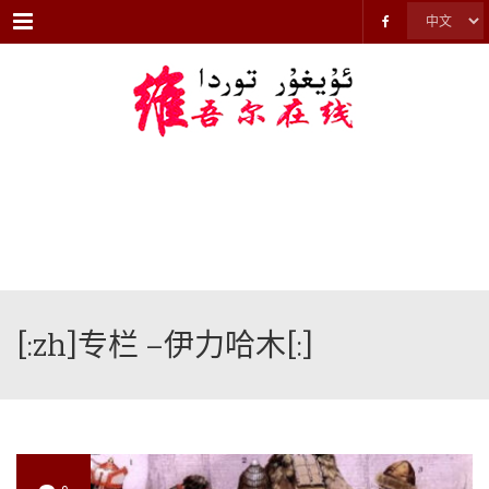
Menu
[:zh]专栏 –伊力哈木[:]