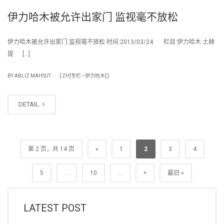
伊力哈木被允许出家门 监视毫不放松
伊力哈木被允许出家门 监视毫不放松 时间:2013/03/24 栏目:伊力哈木·土赫
提 […]
|
BY
ABLIZ MAHSUT
[:ZH]专栏 --伊力哈木[:]
DETAIL
第 2 页，共 14 页
«
1
2
3
4
»
5
...
10
...
最旧 »
LATEST POST