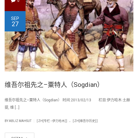
0
SEP
27
维吾尔祖先之–粟特人（Sogdian）
维吾尔祖先之–粟特人（Sogdian） 时间:2013/02/13 栏目:伊力哈木·土赫
提, 维 […]
.
|
BY
ABLIZ MAHSUT
[:ZH]专栏 --伊力哈木[:]
[:ZH]维吾尔历史[:]