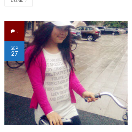
DETAIL
0
SEP
27