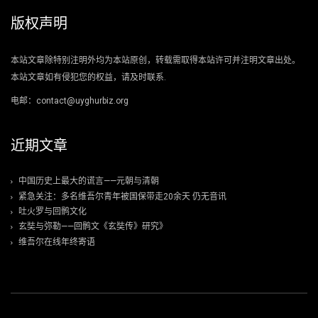
版权声明
本站文章除特别注明外均为本站原创，转载需取得本站许可并注明文章出处。
本站文章如有侵犯您的权益，请及时联系.
电邮：contact@uyghurbiz.org
近期文章
中国历史上最大的谎言——元朝与清朝
紧急关注：多名维吾尔青年被国保带走20余天 仍无音讯
吐火罗与回鹘文化
玄奘与弥勒——回鹘文《玄奘传》研究》
维吾尔在线年终寄语