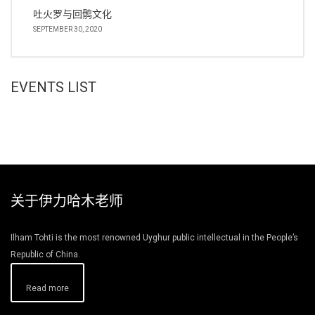
吐火罗与回鹘文化
SEPTEMBER 30, 2020
EVENTS LIST
关于伊力哈木老师
Ilham Tohti is the most renowned Uyghur public intellectual in the People’s
Republic of China.
Read more