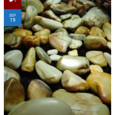
0
SEP
19