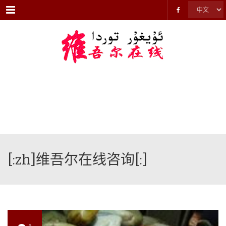
Menu
[:zh]维吾尔在线咨询[:]