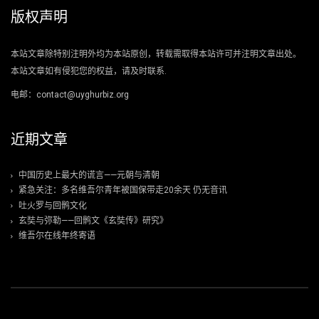
版权声明
本站文章除特别注明外均为本站原创，转载需取得本站许可并注明文章出处。
本站文章如有侵犯您的权益，请及时联系.
电邮：contact@uyghurbiz.org
近期文章
中国历史上最大的谎言——元朝与清朝
紧急关注：多名维吾尔青年被国保带走20余天 仍无音讯
吐火罗与回鹘文化
玄奘与弥勒——回鹘文《玄奘传》研究》
维吾尔在线年终寄语