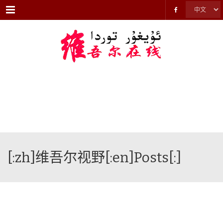
Menu
[:zh]维吾尔视野[:en]Posts[:]