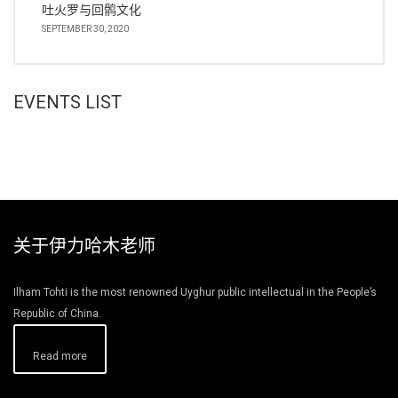
吐火罗与回鹘文化
SEPTEMBER 30, 2020
EVENTS LIST
关于伊力哈木老师
Ilham Tohti is the most renowned Uyghur public intellectual in the People’s
Republic of China.
Read more