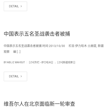
DETAIL
中国表示五名圣战袭击者被捕
中国表示五名圣战袭击者被捕 时间:2013/10/30 栏目:伊力哈木·土赫提, 新疆
观察 编 […]
.
|
BY
ABLIZ MAHSUT
[:ZH]专栏 --伊力哈木[:]
[:ZH]新疆观察 [:]
DETAIL
维吾尔人在北京面临新一轮审查