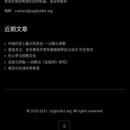
本站文章如有侵犯您的权益，请及时联系.
电邮：contact@uyghurbiz.org
近期文章
中国历史上最大的谎言——元朝与清朝
紧急关注：多名维吾尔青年被国保带走20余天 仍无音讯
吐火罗与回鹘文化
玄奘与弥勒——回鹘文《玄奘传》研究》
维吾尔在线年终寄语
© 2020-2021. Uyghurbiz.org. All rights reserved.