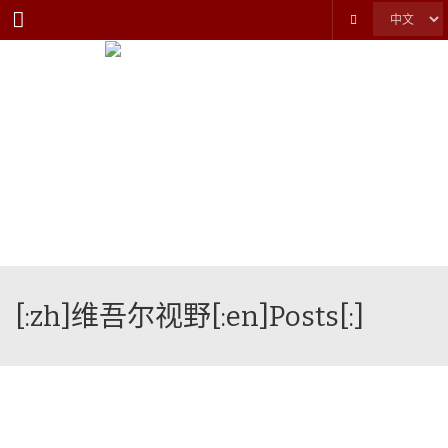
Menu
[:zh]维吾尔视野[:en]Posts[:]