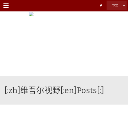
Menu
[:zh]维吾尔视野[:en]Posts[:]