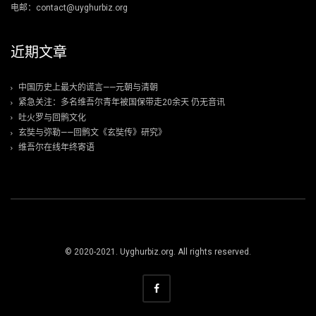
电邮：contact@uyghurbiz.org
近期文章
中国历史上最大的谎言——元朝与清朝
紧急关注：多名维吾尔青年被国保带走20余天 仍无音讯
吐火罗与回鹘文化
玄奘与弥勒——回鹘文《玄奘传》研究》
维吾尔在线年终寄语
© 2020-2021. Uyghurbiz.org. All rights reserved.