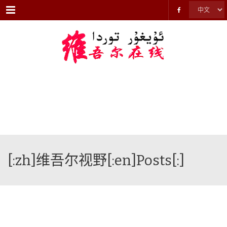
Menu
[:zh]维吾尔视野[:en]Posts[:]