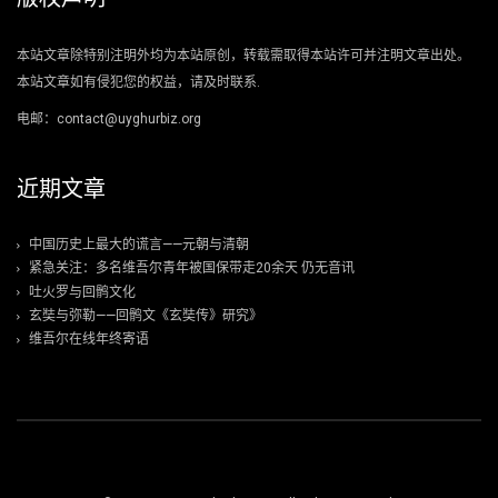
本站文章除特别注明外均为本站原创，转载需取得本站许可并注明文章出处。
本站文章如有侵犯您的权益，请及时联系.
电邮：contact@uyghurbiz.org
近期文章
中国历史上最大的谎言——元朝与清朝
紧急关注：多名维吾尔青年被国保带走20余天 仍无音讯
吐火罗与回鹘文化
玄奘与弥勒——回鹘文《玄奘传》研究》
维吾尔在线年终寄语