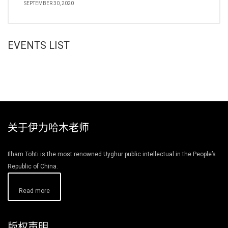
SEPTEMBER 30, 2020
EVENTS LIST
关于伊力哈木老师
Ilham Tohti is the most renowned Uyghur public intellectual in the People’s
Republic of China.
Read more
版权声明