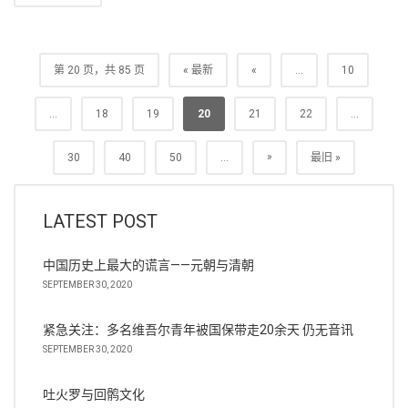
第 20 页，共 85 页
« 最新
«
...
10
...
18
19
20
21
22
...
»
30
40
50
...
最旧 »
LATEST POST
中国历史上最大的谎言——元朝与清朝
SEPTEMBER 30, 2020
紧急关注：多名维吾尔青年被国保带走20余天 仍无音讯
SEPTEMBER 30, 2020
吐火罗与回鹘文化