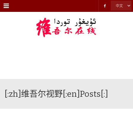
Menu
[:zh]维吾尔视野[:en]Posts[:]