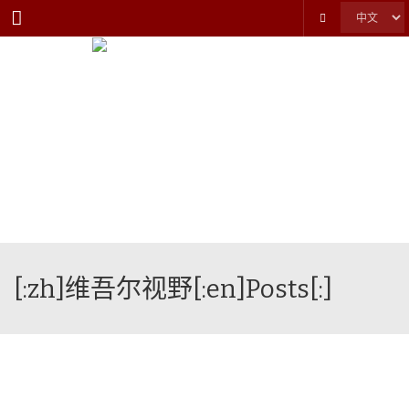
Menu
[:zh]维吾尔视野[:en]Posts[:]