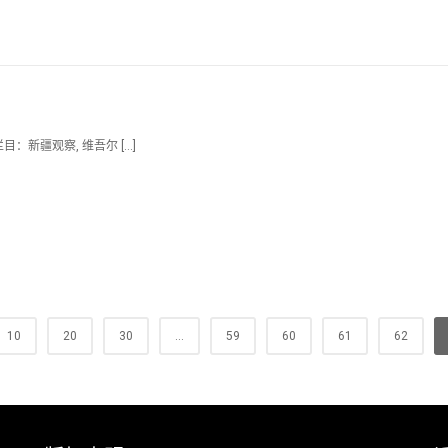
目：新疆观察, 维吾尔 […]
10
20
30
...
59
60
61
62