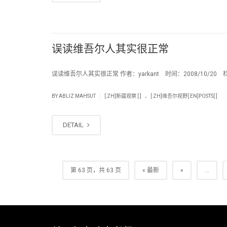
误读维吾尔人其实很正常
误读维吾尔人其实很正常 作者：yarkant 时间：2008/10/20 栏
.
|
BY
ABLIZ MAHSUT
[:ZH]新疆观察 [:]
[:ZH]维吾尔视野[:EN]POSTS[:]
DETAIL
第 63 页，共 63 页
« 最新
«
...