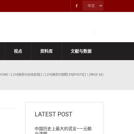
视点
资料库
文献与数据
HOME
\
[:ZH]维吾尔在线咨询[:]
\
[:ZH]维吾尔视野[:EN]POSTS[:]
\ (PAGE 63)
LATEST POST
中国历史上最大的谎言——元朝
与清朝