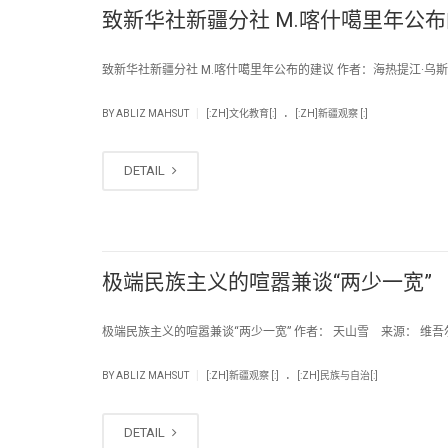
致新华社新疆分社 M.喀什噶里年公
致新华社新疆分社 M.喀什噶里年公布的建议 作者：海热提江·乌斯曼
.
|
BY
ABLIZ MAHSUT
[:ZH]文化教育[:]
[:ZH]新疆观察 [:]
DETAIL
极端民族主义的喧嚣兼谈“两少一宽”
极端民族主义的喧嚣兼谈“两少一宽” 作者： 天山雪 来源： 维吾尔在线
.
|
BY
ABLIZ MAHSUT
[:ZH]新疆观察 [:]
[:ZH]民族与自治[:]
DETAIL