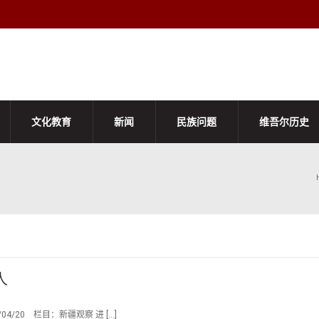
文化教育
新闻
民族问题
维吾尔历史
人
4/20 栏目：新疆观察 进 […]