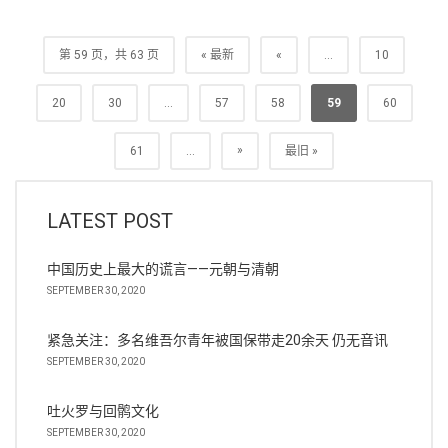
第 59 页，共 63 页
« 最新
«
...
10
20
30
...
57
58
59
60
»
61
...
最旧 »
LATEST POST
中国历史上最大的谎言——元朝与清朝
SEPTEMBER 30, 2020
紧急关注：多名维吾尔青年被国保带走20余天 仍无音讯
SEPTEMBER 30, 2020
吐火罗与回鹘文化
SEPTEMBER 30, 2020