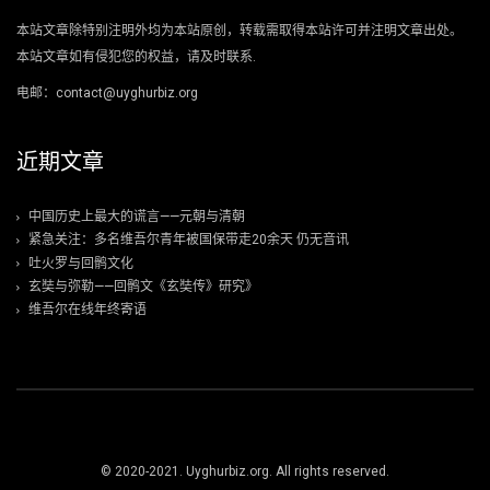
本站文章除特别注明外均为本站原创，转载需取得本站许可并注明文章出处。
本站文章如有侵犯您的权益，请及时联系.
电邮：contact@uyghurbiz.org
近期文章
中国历史上最大的谎言——元朝与清朝
紧急关注：多名维吾尔青年被国保带走20余天 仍无音讯
吐火罗与回鹘文化
玄奘与弥勒——回鹘文《玄奘传》研究》
维吾尔在线年终寄语
© 2020-2021. Uyghurbiz.org. All rights reserved.