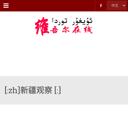
Menu
[:zh]新疆观察 [:]