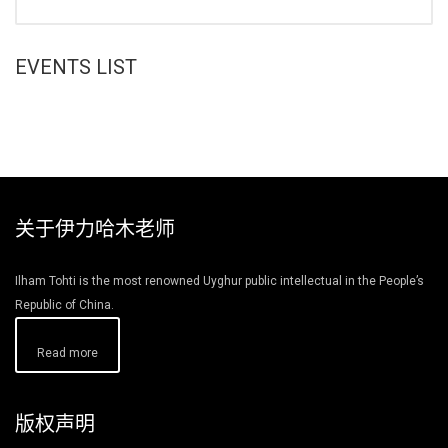
EVENTS LIST
关于伊力哈木老师
Ilham Tohti is the most renowned Uyghur public intellectual in the People’s
Republic of China.
Read more
版权声明