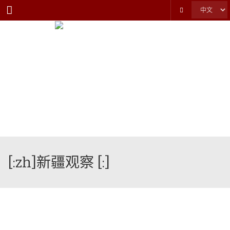
Menu
[:zh]新疆观察 [:]