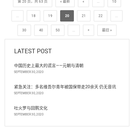
第 20 页，共 63 页
« 最新
«
...
10
...
18
19
20
21
22
...
»
30
40
50
...
最旧 »
LATEST POST
中国历史上最大的谎言——元朝与清朝
SEPTEMBER 30, 2020
紧急关注：多名维吾尔青年被国保带走20余天 仍无音讯
SEPTEMBER 30, 2020
吐火罗与回鹘文化
SEPTEMBER 30, 2020