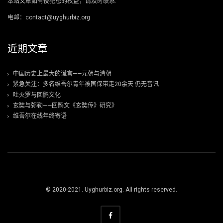
本站文章如有侵犯您的权益，请及时联系.
电邮：contact@uyghurbiz.org
近期文章
中国历史上最大的谎言——元朝与清朝
紧急关注：多名维吾尔青年被国保带走20余天 仍无音讯
吐火罗与回鹘文化
玄奘与弥勒——回鹘文《玄奘传》研究》
维吾尔在线年终寄语
© 2020-2021. Uyghurbiz.org. All rights reserved.