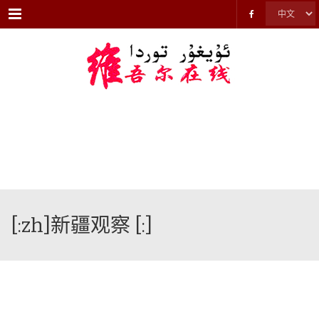
Menu
[:zh]新疆观察 [:]