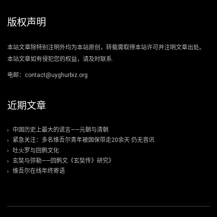
版权声明
本站文章除特别注明外均为本站原创，转载需取得本站许可并注明文章出处。
本站文章如有侵犯您的权益，请及时联系.
电邮：contact@uyghurbiz.org
近期文章
中国历史上最大的谎言——元朝与清朝
紧急关注：多名维吾尔青年被国保带走20余天 仍无音讯
吐火罗与回鹘文化
玄奘与弥勒——回鹘文《玄奘传》研究》
维吾尔在线年终寄语