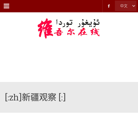
Menu
[:zh]新疆观察 [:]