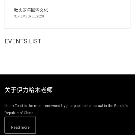
吐火罗与回鹘文化
SEPTEMBER 30, 2020
EVENTS LIST
关于伊力哈木老师
Ilham Tohti is the most renowned Uyghur public intellectual in the People’s
Republic of China.
Read more