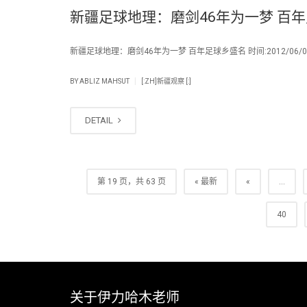
新疆足球地理：磨剑46年为一梦 百
新疆足球地理：磨剑46年为一梦 百年足球乡盛名 时间:2012/06/
|
BY
ABLIZ MAHSUT
[:ZH]新疆观察 [:]
DETAIL
第 19 页，共 63 页
« 最新
«
...
40
关于伊力哈木老师