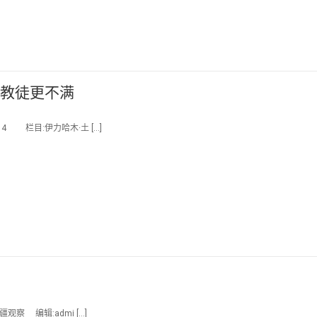
回教徒更不满
4 栏目:伊力哈木·土 […]
观察 编辑:admi […]