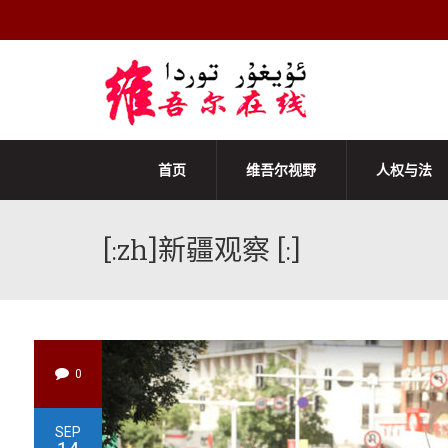
首页
维吾尔视野
人权与法
[:zh]新疆观察 [:]
0
SEP