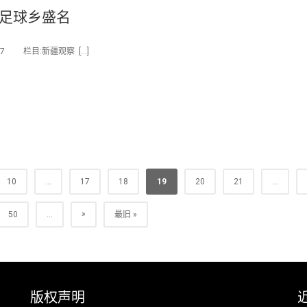
年足球乡盛名
07 栏目:新疆观察 […]
10
...
17
18
19
20
21
...
»
50
...
最旧 »
版权声明