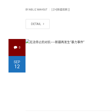
|
BY
ABLIZ MAHSUT
[:ZH]新疆观察 [:]
DETAIL
0
SEP
12