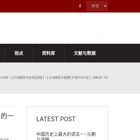
视点
资料库
文献与数据
HOME
\
[:ZH]维吾尔在线咨询[:]
\
[:ZH]维吾尔视野[:EN]POSTS[:]
\ (PAGE 19)
系的一
LATEST POST
中国历史上最大的谎言——元朝
与清朝
09/09