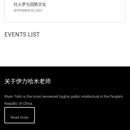
吐火罗与回鹘文化
SEPTEMBER 30, 2020
EVENTS LIST
关于伊力哈木老师
Ilham Tohti is the most renowned Uyghur public intellectual in the People’s
Republic of China.
Read more