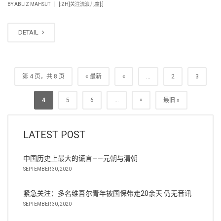
|
BY
ABLIZ MAHSUT
[:ZH]关注流浪儿童[:]
DETAIL
第 4 页，共 8 页
« 最新
«
...
2
3
»
4
5
6
...
最旧 »
LATEST POST
中国历史上最大的谎言——元朝与清朝
SEPTEMBER 30, 2020
紧急关注：多名维吾尔青年被国保带走20余天 仍无音讯
SEPTEMBER 30, 2020