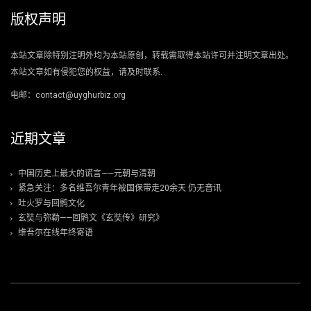
版权声明
本站文章除特别注明外均为本站原创，转载需取得本站许可并注明文章出处。
本站文章如有侵犯您的权益，请及时联系.
电邮：contact@uyghurbiz.org
近期文章
中国历史上最大的谎言——元朝与清朝
紧急关注：多名维吾尔青年被国保带走20余天 仍无音讯
吐火罗与回鹘文化
玄奘与弥勒——回鹘文《玄奘传》研究》
维吾尔在线年终寄语