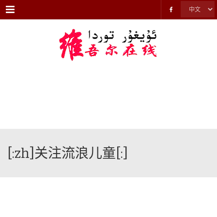
Menu
[:zh]关注流浪儿童[:]