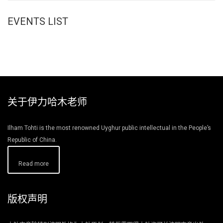
EVENTS LIST
关于伊力哈木老师
Ilham Tohti is the most renowned Uyghur public intellectual in the People’s
Republic of China.
Read more
版权声明