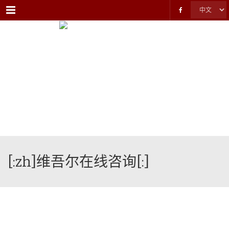
Menu
[:zh]维吾尔在线咨询[:]