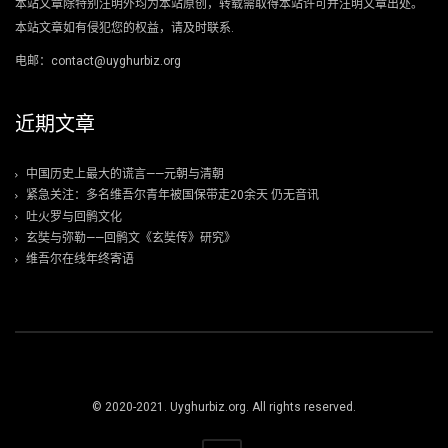
本站文章除特别注明外均为本站原创，转载需取得本站许可并注明文章出处。
本站文章如有侵犯您的权益，请及时联系.
电邮：contact@uyghurbiz.org
近期文章
中国历史上最大的谎言——元朝与清朝
紧急关注：多名维吾尔青年被国保带走20余天 仍无音讯
吐火罗与回鹘文化
玄奘与弥勒——回鹘文《玄奘传》研究》
维吾尔在线年终寄语
© 2020-2021. Uyghurbiz.org. All rights reserved.