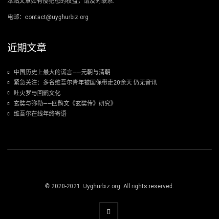
本站文章如有侵犯您的权益，请及时联系.
电邮：contact@uyghurbiz.org
近期文章
中国历史上最大的谎言——元朝与清朝
紧急关注：多名维吾尔青年被国保带走20余天 仍无音讯
吐火罗与回鹘文化
玄奘与弥勒——回鹘文《玄奘传》研究》
维吾尔在线年终寄语
© 2020-2021. Uyghurbiz.org. All rights reserved.