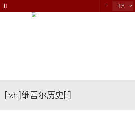
Menu
[:zh]维吾尔历史[:]