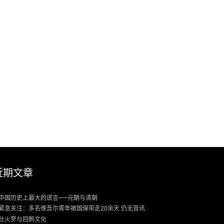
近期文章
中国历史上最大的谎言——元朝与清朝
紧急关注：多名维吾尔青年被国保带走20余天 仍无音讯
吐火罗与回鹘文化