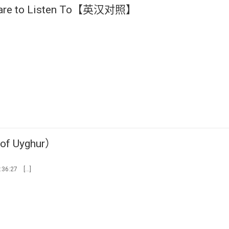
’t Care to Listen To【英汉对照】
 Uyghur）
36:27 […]