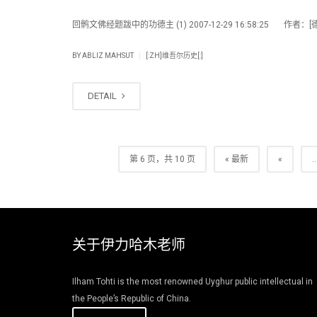
回鹘文佛经题跋中的功德主 (1) 2007-12-29 16:58:25 作者：[德
|
BY
ABLIZ MAHSUT
[:ZH]维吾尔历史[:]
DETAIL
第 6 页，共 10 页
« 最新
«
..
关于伊力哈木老师
Ilham Tohti is the most renowned Uyghur public intellectual in
the People’s Republic of China.