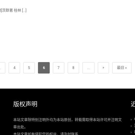
]茨默著 桂林 […]
»
.
4
5
6
7
8
...
最旧 »
版权声明
本站文章除特别注明外均为本站原创，转载需取得本站许可并注明文
章出处。
本站文章如有侵犯您的权益，请及时联系.