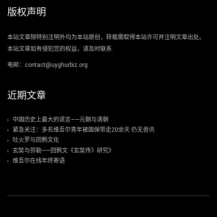
版权声明
本站文章除特别注明外均为本站原创，转载需取得本站许可并注明文章出处。
本站文章如有侵犯您的权益，请及时联系.
电邮：contact@uyghurbiz.org
近期文章
中国历史上最大的谎言——元朝与清朝
紧急关注：多名维吾尔青年被国保带走20余天 仍无音讯
吐火罗与回鹘文化
玄奘与弥勒——回鹘文《玄奘传》研究》
维吾尔在线年终寄语