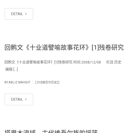
DETAIL
回鹘文《十业道譬喻故事花环》[1]残卷研究
回鹘文《十业道譬喻故事花环》[1]残卷研究 时间:2008/12/08 栏目:历史
编辑 […]
|
BY
ABLIZ MAHSUT
[:ZH]维吾尔历史[:]
DETAIL
塔里木流域，古代维吾尔族的摇篮