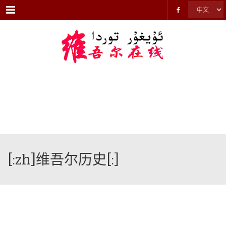
Menu
[:zh]维吾尔历史[:]