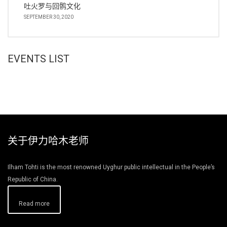
吐火罗与回鹘文化
SEPTEMBER 30, 2020
EVENTS LIST
关于伊力哈木老师
Ilham Tohti is the most renowned Uyghur public intellectual in the People’s
Republic of China.
Read more