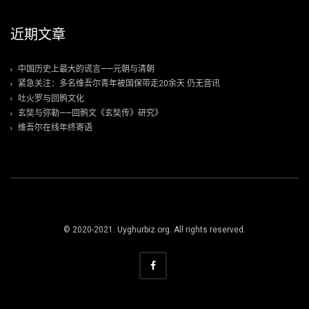
近期文章
中国历史上最大的谎言——元朝与清朝
紧急关注：多名维吾尔青年被国保带走20余天 仍无音讯
吐火罗与回鹘文化
玄奘与弥勒——回鹘文《玄奘传》研究》
维吾尔在线年终寄语
© 2020-2021. Uyghurbiz.org. All rights reserved.