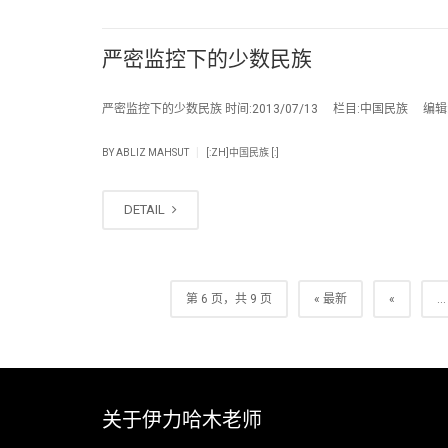
严密监控下的少数民族
严密监控下的少数民族 时间:2013/07/13 栏目:中国民族 编辑:ad
|
BY
ABLIZ MAHSUT
[:ZH]中国民族 [:]
DETAIL
第 6 页，共 9 页
« 最新
«
...
关于伊力哈木老师