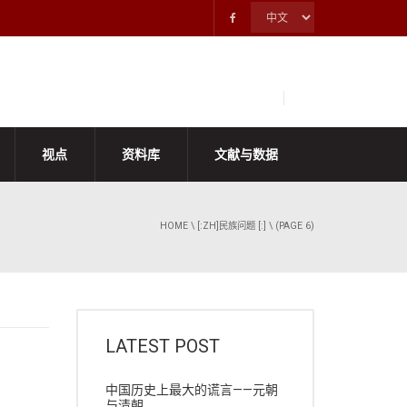
视点
资料库
文献与数据
HOME
\
[:ZH]民族问题 [:]
\ (PAGE 6)
LATEST POST
中国历史上最大的谎言——元朝
与清朝