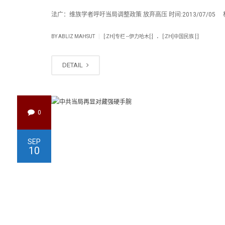
法广：维族学者呼吁当局调整政策 放弃高压 时间:2013/07/05 栏
.
|
BY
ABLIZ MAHSUT
[:ZH]专栏 --伊力哈木[:]
[:ZH]中国民族 [:]
DETAIL
0
SEP
10