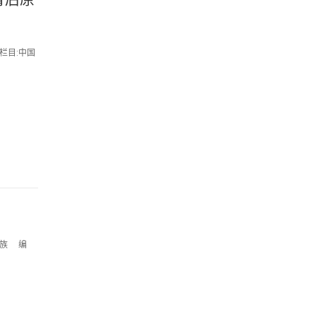
 栏目:中国
民族 编