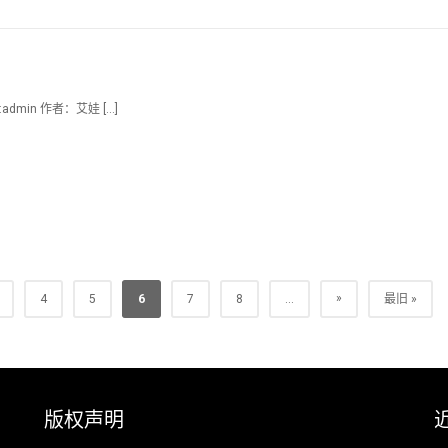
min 作者：艾娃 […]
»
4
5
6
7
8
...
最旧 »
版权声明