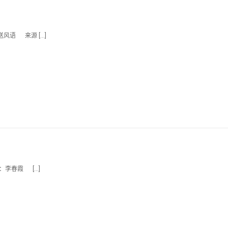
送风语 来源 […]
者：李春霞 […]