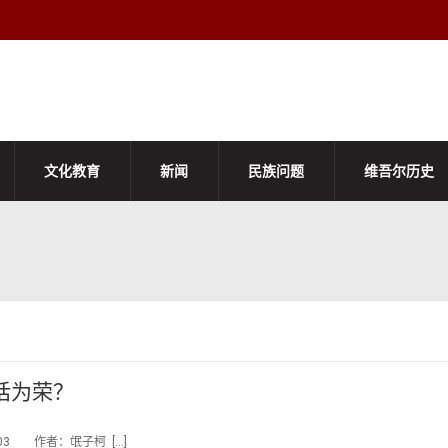
文化教育
新闻
民族问题
维吾尔历史
话为荣？
:03 作者：氓子柯 […]