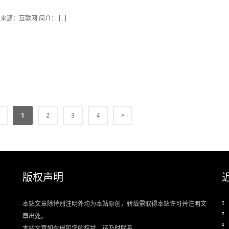
 来源：互联网 简介： […]
»
1
2
3
4
版权声明
本站文章除特别注明外均为本站原创，转载需取得本站许可并注明文
章出处。
本站文章如有侵犯您的权益，请及时联系.