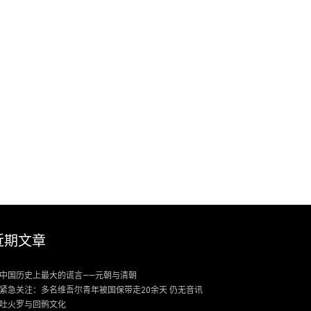
近期文章
中国历史上最大的谎言——元朝与清朝
紧急关注：多名维吾尔青年被国保带走20余天 仍无音讯
吐火罗与回鹘文化