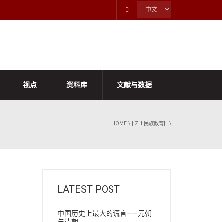
视点
资料库
文献与数据
HOME
\
[:ZH]民族教育[:]
\
LATEST POST
中国历史上最大的谎言——元朝
与清朝