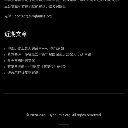
本站文章除特别注明外均为本站原创，转载需取得本站许可并注明文章出处。
本站文章如有侵犯您的权益，请及时联系.
电邮：contact@uyghurbiz.org
近期文章
中国历史上最大的谎言——元朝与清朝
紧急关注：多名维吾尔青年被国保带走20余天 仍无音讯
吐火罗与回鹘文化
玄奘与弥勒——回鹘文《玄奘传》研究》
维吾尔在线年终寄语
© 2020-2021. Uyghurbiz.org. All rights reserved.