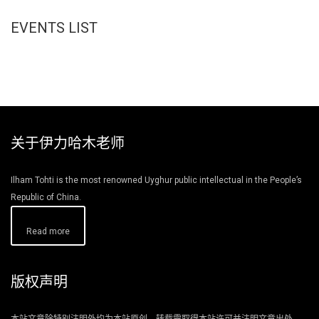
EVENTS LIST
关于伊力哈木老师
Ilham Tohti is the most renowned Uyghur public intellectual in the People’s
Republic of China.
Read more
版权声明