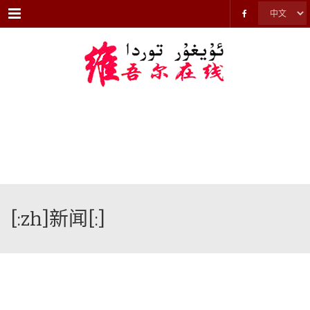
Menu
[:zh]新闻[:]