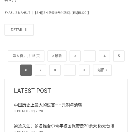
辑:a […]
|
BY
ABLIZ MAHSUT
[:ZH][:ZH]新疆维吾尔新闻[:][:EN]BLOG[:]
DETAIL
第 6 页，共 15 页
« 最新
«
...
4
5
»
6
7
8
...
最旧 »
LATEST POST
中国历史上最大的谎言——元朝与清朝
SEPTEMBER 30, 2020
紧急关注：多名维吾尔青年被国保带走20余天 仍无音讯