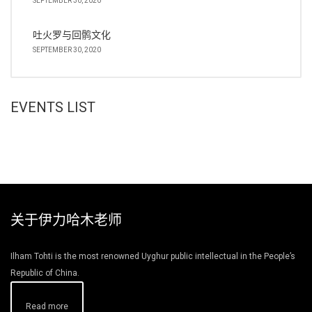
SEPTEMBER 30, 2020
吐火罗与回鹘文化
SEPTEMBER 30, 2020
EVENTS LIST
关于伊力哈木老师
Ilham Tohti is the most renowned Uyghur public intellectual in the People’s
Republic of China.
Read more