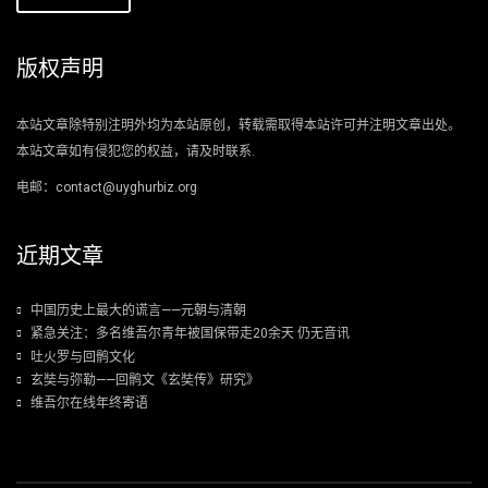
版权声明
本站文章除特别注明外均为本站原创，转载需取得本站许可并注明文章出处。
本站文章如有侵犯您的权益，请及时联系.
电邮：contact@uyghurbiz.org
近期文章
中国历史上最大的谎言——元朝与清朝
紧急关注：多名维吾尔青年被国保带走20余天 仍无音讯
吐火罗与回鹘文化
玄奘与弥勒——回鹘文《玄奘传》研究》
维吾尔在线年终寄语