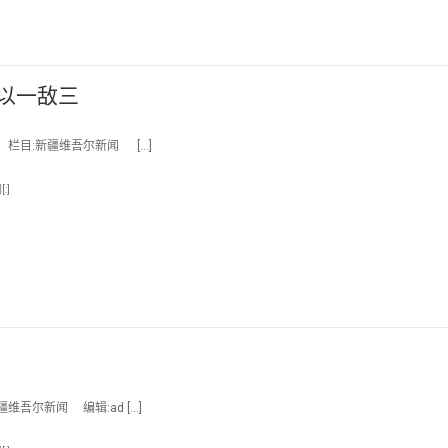
以一敌三
7 栏目:新疆维吾尔新闻 […]
:]
维吾尔新闻 编辑:ad […]