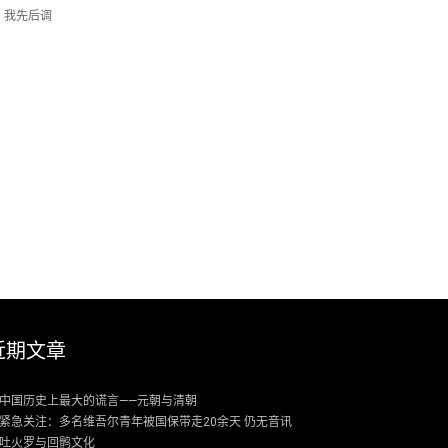
，我先后调
近期文章
中国历史上最大的谎言——元朝与清朝
紧急关注：多名维吾尔青年被国保带走20余天 仍无音讯
吐火罗与回鹘文化