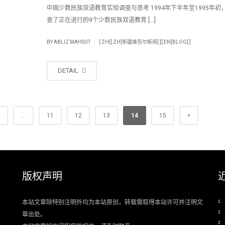
中国少数民族双语教育实验调查与思考 1994年下半年至1995年初
查了正在进行的9个少数民族双语教育 […]
|
BY
ABLIZ MAHSUT
[:ZH][:ZH]新疆维吾尔新闻[:][:EN]BLOG[:]
DETAIL
»
...
11
12
13
14
15
版权声明
本站文章除特别注明外均为本站原创，转载需取得本站许可并注明文
章出处。