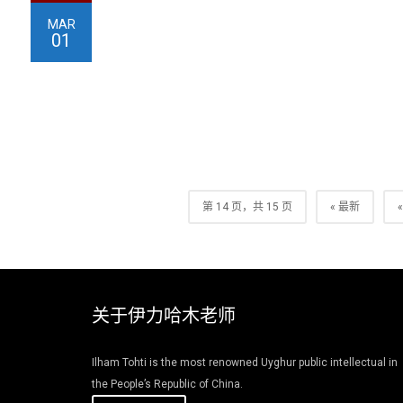
MAR
01
第 14 页，共 15 页
« 最新
«
关于伊力哈木老师
Ilham Tohti is the most renowned Uyghur public intellectual in
the People’s Republic of China.