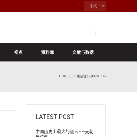
视点
资料库
文献与数据
HOME
\
[:ZH]新闻[:]
\ (PAGE 14)
LATEST POST
中国历史上最大的谎言——元朝
与清朝