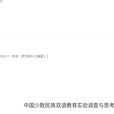
:]
/17 栏目：伊力哈木·土赫提 […]
中国少数民族双语教育实验调查与思