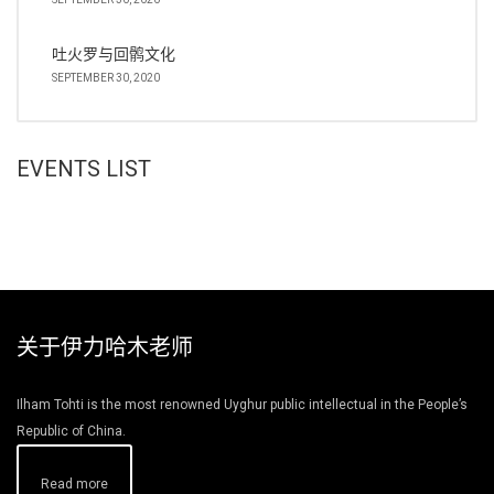
吐火罗与回鹘文化
SEPTEMBER 30, 2020
EVENTS LIST
关于伊力哈木老师
Ilham Tohti is the most renowned Uyghur public intellectual in the People’s
Republic of China.
Read more