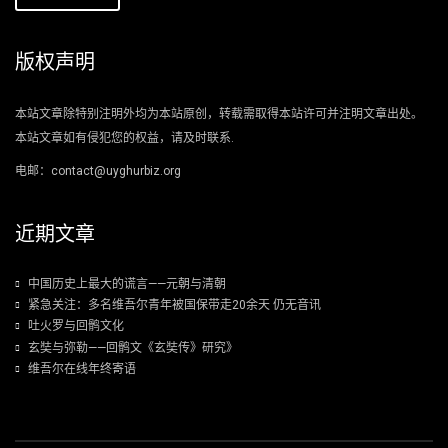
版权声明
本站文章除特别注明外均为本站原创，转载需取得本站许可并注明文章出处。
本站文章如有侵犯您的权益，请及时联系.
电邮：contact@uyghurbiz.org
近期文章
中国历史上最大的谎言——元朝与清朝
紧急关注：多名维吾尔青年被国保带走20余天 仍无音讯
吐火罗与回鹘文化
玄奘与弥勒——回鹘文《玄奘传》研究》
维吾尔在线年终寄语