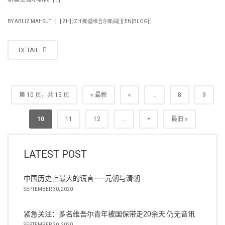
|
BY
ABLIZ MAHSUT
[:ZH][:ZH]新疆维吾尔新闻[:][:EN]BLOG[:]
DETAIL
第 10 页，共 15 页
« 最新
«
...
8
9
»
10
11
12
...
最旧 »
LATEST POST
中国历史上最大的谎言——元朝与清朝
SEPTEMBER 30, 2020
紧急关注：多名维吾尔青年被国保带走20余天 仍无音讯
SEPTEMBER 30, 2020