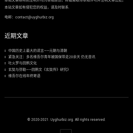
本站文章除特别注明外均为本站原创，转载需取得本站许可并注明文章出处。
本站文章如有侵犯您的权益，请及时联系.
电邮：contact@uyghurbiz.org
近期文章
中国历史上最大的谎言——元朝与清朝
紧急关注：多名维吾尔青年被国保带走20余天 仍无音讯
吐火罗与回鹘文化
玄奘与弥勒——回鹘文《玄奘传》研究》
维吾尔在线年终寄语
© 2020-2021. Uyghurbiz.org. All rights reserved.