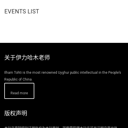
EVENTS LIST
关于伊力哈木老师
Ilham Tohti is the most renowned Uyghur public intellectual in the People’s
Republic of China.
Read more
版权声明