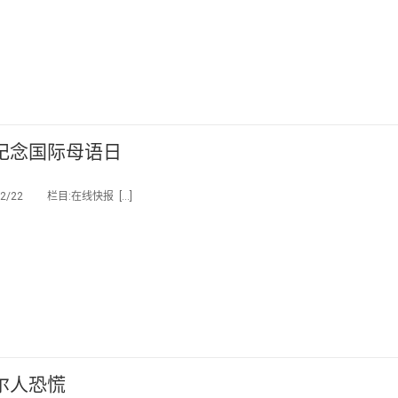
纪念国际母语日
/22 栏目:在线快报 […]
尔人恐慌