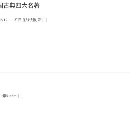
国古典四大名著
12 栏目:在线快报, 新 […]
:admi […]