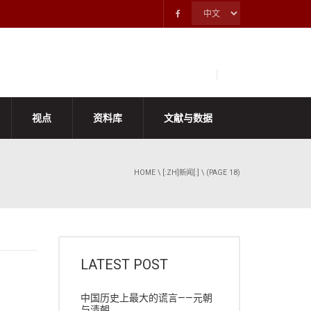
视点
资料库
文献与数据
HOME
\
[:ZH]新闻[:]
\ (PAGE 18)
LATEST POST
中国历史上最大的谎言——元朝
与清朝