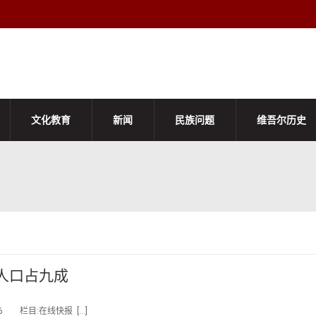
文化教育
新闻
民族问题
维吾尔历史
村人口占九成
26 栏目:在线快报 […]