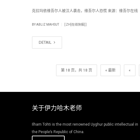
克拉玛依维吾尔人被汉人袭击，维吾尔人恐慌 来源：维吾尔在线 时间：
|
BY
ABLIZ MAHSUT
[:ZH]在线快报[:]
DETAIL
第 18 页，共 18 页
« 最新
«
关于伊力哈木老师
Ilham Tohti is the most renowned Uyghur public intellectual in
the People’s Republic of China.