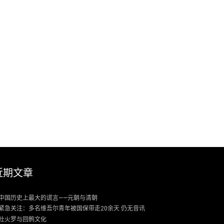
近期文章
中国历史上最大的谎言——元朝与清朝
紧急关注：多名维吾尔青年被国保带走20余天 仍无音讯
吐火罗与回鹘文化