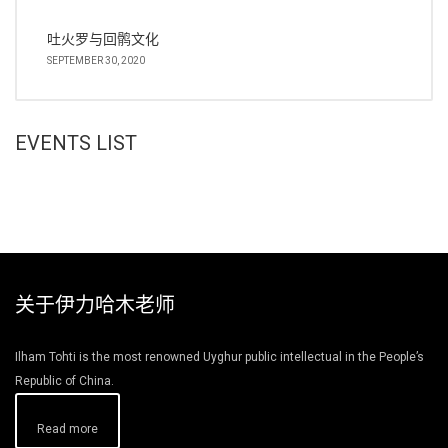
吐火罗与回鹘文化
SEPTEMBER 30, 2020
EVENTS LIST
关于伊力哈木老师
Ilham Tohti is the most renowned Uyghur public intellectual in the People’s
Republic of China.
Read more