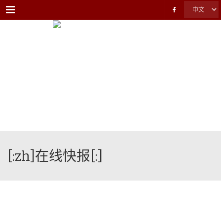
Menu
[:zh]在线快报[:]