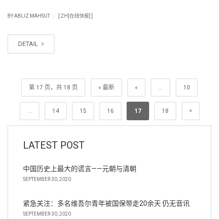
|
BY
ABLIZ MAHSUT
[:ZH]在线快报[:]
DETAIL
第 17 页，共 18 页
« 最新
«
...
10
»
...
14
15
16
17
18
LATEST POST
中国历史上最大的谎言——元朝与清朝
SEPTEMBER 30, 2020
紧急关注：多名维吾尔青年被国保带走20余天 仍无音讯
SEPTEMBER 30, 2020