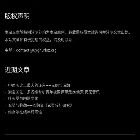
版权声明
本站文章除特别注明外均为本站原创，转载需取得本站许可并注明文章出处。
本站文章如有侵犯您的权益，请及时联系.
电邮：contact@uyghurbiz.org
近期文章
中国历史上最大的谎言——元朝与清朝
紧急关注：多名维吾尔青年被国保带走20余天 仍无音讯
吐火罗与回鹘文化
玄奘与弥勒——回鹘文《玄奘传》研究》
维吾尔在线年终寄语