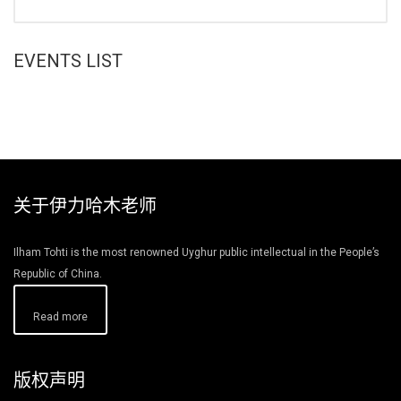
EVENTS LIST
关于伊力哈木老师
Ilham Tohti is the most renowned Uyghur public intellectual in the People’s
Republic of China.
Read more
版权声明