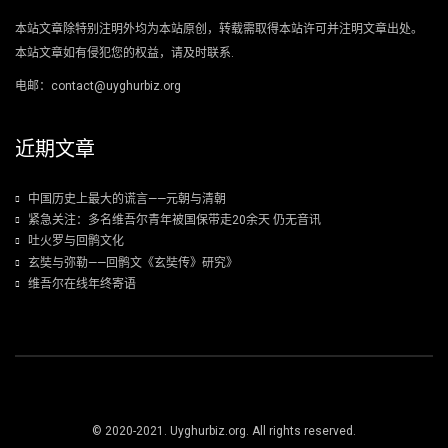
本站文章除特别注明外均为本站原创，转载需取得本站许可并注明文章出处。
本站文章如有侵犯您的权益，请及时联系.
电邮：contact@uyghurbiz.org
近期文章
中国历史上最大的谎言——元朝与清朝
紧急关注：多名维吾尔青年被国保带走20余天 仍无音讯
吐火罗与回鹘文化
玄奘与弥勒——回鹘文《玄奘传》研究》
维吾尔在线年终寄语
© 2020-2021. Uyghurbiz.org. All rights reserved.