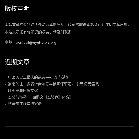
版权声明
本站文章除特别注明外均为本站原创，转载需取得本站许可并注明文章出处。
本站文章如有侵犯您的权益，请及时联系.
电邮：contact@uyghurbiz.org
近期文章
中国历史上最大的谎言——元朝与清朝
紧急关注：多名维吾尔青年被国保带走20余天 仍无音讯
吐火罗与回鹘文化
玄奘与弥勒——回鹘文《玄奘传》研究》
维吾尔在线年终寄语