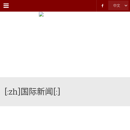
Menu
[:zh]国际新闻[:]