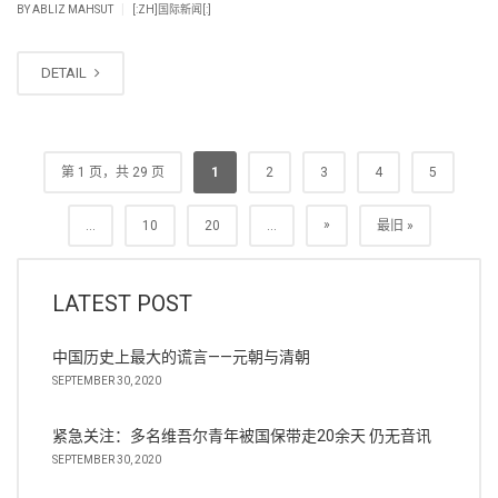
|
BY
ABLIZ MAHSUT
[:ZH]国际新闻[:]
DETAIL
第 1 页，共 29 页
1
2
3
4
5
»
...
10
20
...
最旧 »
LATEST POST
中国历史上最大的谎言——元朝与清朝
SEPTEMBER 30, 2020
紧急关注：多名维吾尔青年被国保带走20余天 仍无音讯
SEPTEMBER 30, 2020