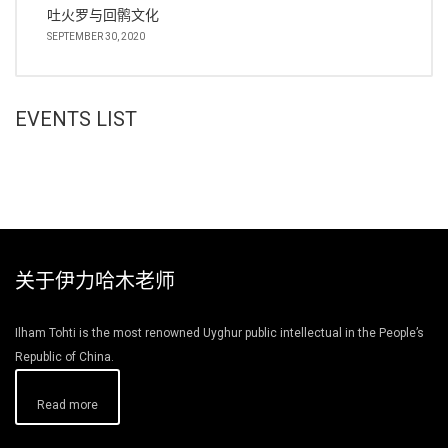
吐火罗与回鹘文化
SEPTEMBER 30, 2020
EVENTS LIST
关于伊力哈木老师
Ilham Tohti is the most renowned Uyghur public intellectual in the People’s
Republic of China.
Read more