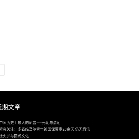
近期文章
中国历史上最大的谎言——元朝与清朝
紧急关注：多名维吾尔青年被国保带走20余天 仍无音讯
吐火罗与回鹘文化