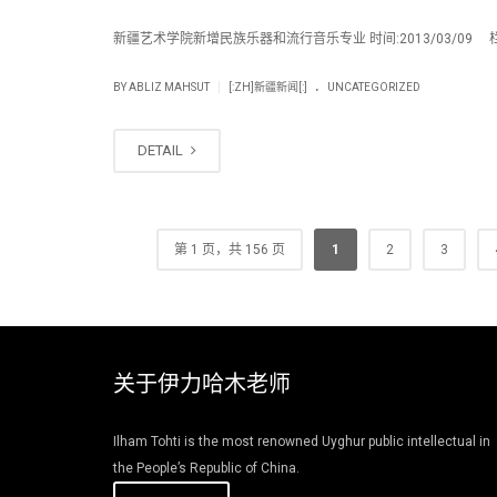
新疆艺术学院新增民族乐器和流行音乐专业 时间:2013/03/09 栏目
.
|
BY
ABLIZ MAHSUT
[:ZH]新疆新闻[:]
UNCATEGORIZED
DETAIL
第 1 页，共 156 页
1
2
3
关于伊力哈木老师
Ilham Tohti is the most renowned Uyghur public intellectual in
the People’s Republic of China.