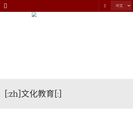
Menu
[:zh]文化教育[:]