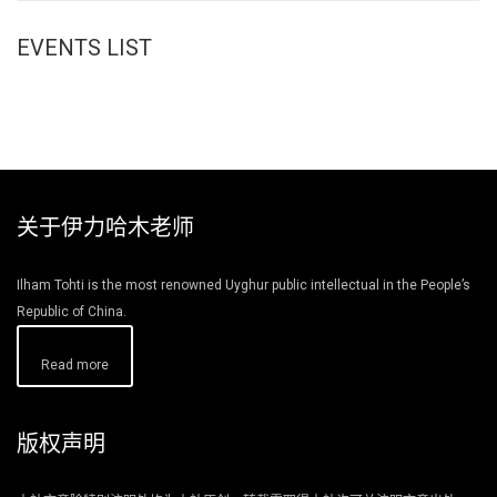
EVENTS LIST
关于伊力哈木老师
Ilham Tohti is the most renowned Uyghur public intellectual in the People’s
Republic of China.
Read more
版权声明