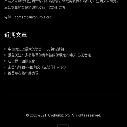
本站文章除特别注明外均为本站原创，转载需取得本站许可并注明文章出处。
本站文章如有侵犯您的权益，请及时联系.
电邮：contact@uyghurbiz.org
近期文章
中国历史上最大的谎言——元朝与清朝
紧急关注：多名维吾尔青年被国保带走20余天 仍无音讯
吐火罗与回鹘文化
玄奘与弥勒——回鹘文《玄奘传》研究》
维吾尔在线年终寄语
© 2020-2021. Uyghurbiz.org. All rights reserved.