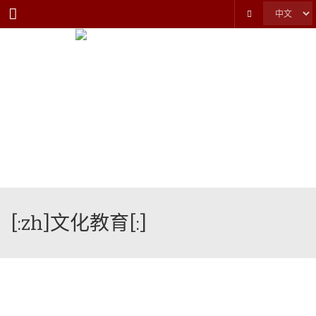
Menu
[:zh]文化教育[:]