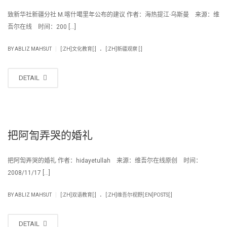
致新华社新疆分社 M.喀什噶里年公布的建议 作者：海热提江·乌斯曼 来源：维
吾尔在线 时间：200 […]
.
|
BY
ABLIZ MAHSUT
[:ZH]文化教育[:]
[:ZH]新疆观察 [:]
DETAIL
把阿訇弄哭的婚礼
把阿訇弄哭的婚礼 作者：hidayetullah 来源：维吾尔在线原创 时间：
2008/11/17 […]
.
|
BY
ABLIZ MAHSUT
[:ZH]双语教育[:]
[:ZH]维吾尔视野[:EN]POSTS[:]
DETAIL