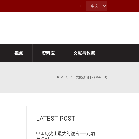
视点
资料库
文献与数据
HOME
\
[:ZH]文化教育[:]
\ (PAGE 4)
LATEST POST
中国历史上最大的谎言——元朝
与清朝