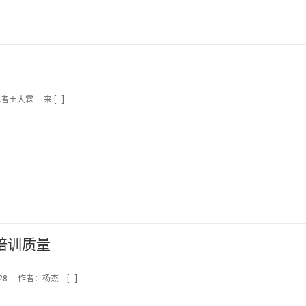
记者王大霖 来 […]
培训质量
:28 作者：杨杰 […]