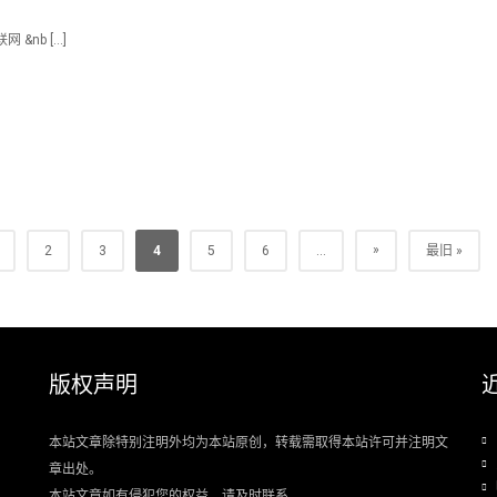
 &nb […]
»
2
3
4
5
6
...
最旧 »
版权声明
本站文章除特别注明外均为本站原创，转载需取得本站许可并注明文
章出处。
本站文章如有侵犯您的权益，请及时联系.