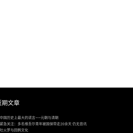
近期文章
中国历史上最大的谎言——元朝与清朝
紧急关注：多名维吾尔青年被国保带走20余天 仍无音讯
吐火罗与回鹘文化